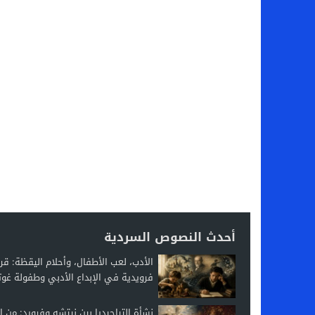
أحدث النصوص السردية
الأدب، لعب الأطفال، وأحلام اليقظة: قر
فرويدية في الإبداع الأدبي وطفولة غوت
نشأة التراجيديا بين نيتشه وفرويد: من ال