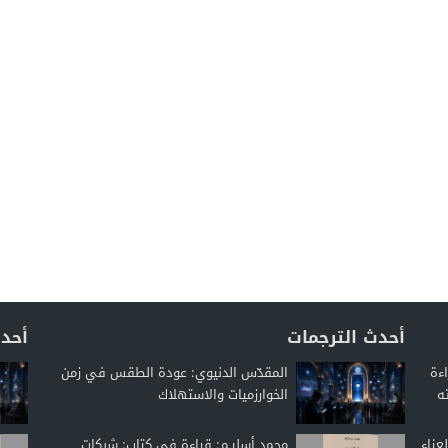
أحدث الترجمات
أحدث
اءة
المقدّس الدنيوي: عودة الطقس في زمن
ه
الخوارزميات والاستهلاك
عزاء
محمد أسليـم: قراءة في كتاب: شبكات