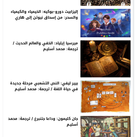
إليزابيث دورو-بوكيه: الخيمياء والكيمياء
والسحر: من إسحاق نيوتن إلى هاري
ﭘـوتر. التحويل والتطور والتحولات / ترجمة:
م. أسليـم
ميرسيا إيلياد: الخفي والعالم الحديث /
ترجمة: محمد أسليـم
بيير ليفي: النص التشعبي مرحلة جديدة
في حياة اللغة / ترجمة: محمد أسليـم
جان كليمون: وداعا جتنبرغ / ترجمة: محمد
أسليـم