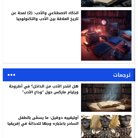
الذكاء الاصطناعي والأدب: (2) لمحة عن
تاريخ العلاقة بين الأدب والتكنولوجيا
ترجمات
هل انتحر الأدب من الداخل؟ في أطروحة
ويليام ماركس حول “وداع الأدب”
أوليڤييه دوڤيل: ما يسمَّى بالطفل
الساحر باعتباره وجها للحداثة في إفريقيا
/ ترجمة: م. أسليـم