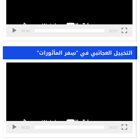
00:00
20:57
التخييل العجائبي في “سِفر المأثورات”
مشغل
الفيديو
00:00
26:57