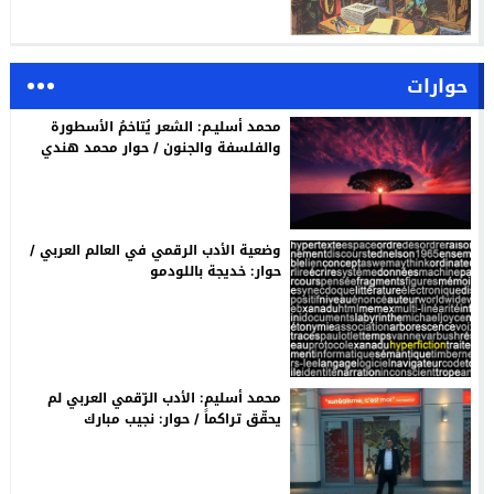
حوارات
محمد أسليـم: الشعر يُتاخمُ الأسطورة
والفلسفة والجنون / حوار محمد هندي
وضعية الأدب الرقمي في العالم العربي /
حوار: خديجة باللودمو
محمد أسليم: الأدب الرّقمي العربي لم
يحقّق تراكماً / حوار: نجيب مبارك