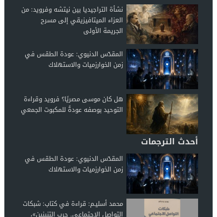
نشأة التراجيديا بين نيتشه وفرويد: من
العزاء الميتافيزيقي إلى مسرح
الجريمة الأولى
المقدّس الدنيوي: عودة الطقس في
زمن الخوارزميات والاستهلاك
هل كان موسى مصريًا؟ فرويد وقراءة
التوحيد بوصفه عودةً للمكبوت الجمعي
أحدث الترجمات
المقدّس الدنيوي: عودة الطقس في
زمن الخوارزميات والاستهلاك
محمد أسليـم: قراءة في كتاب: شبكات
التواصل الاجتماعي. حرب التنينين»،