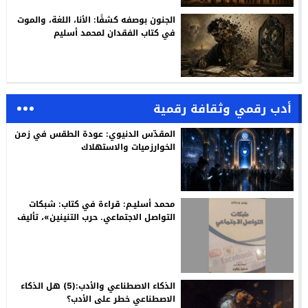
الجنون بوصفه كشفًا: الأنا، اللغة، والموت
في كتاب الفقدان لمحمد أسليم
أدب رقمي وثقافة رقمية
المقدّس الدنيوي: عودة الطقس في زمن
الخوارزميات والاستهلاك
محمد أسليـم: قراءة في كتاب: شبكات
التواصل الاجتماعي. حرب التنينين»، تأليف
روبير ريديكير، ترجمة وتقديم: سعيد
بنكراد
الذكاء الاصطناعي والأدب:(5) هل الذكاء
الاصطناعي خطر على الأدب؟