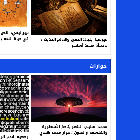
بيير ليفي: النص
في حياة اللغة / 
ميرسيا إيلياد: الخفي والعالم الحديث /
ترجمة: محمد أسليـم
حوارات
محمد أسليـم: الشعر يُتاخمُ الأسطورة
والفلسفة والجنون / حوار محمد هندي
وضعية الأدب الر