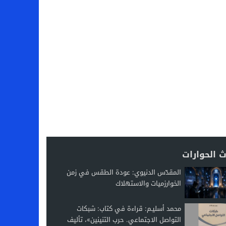
 الحوارات
المقدّس الدنيوي: عودة الطقس في زمن
الخوارزميات والاستهلاك
محمد أسليـم: قراءة في كتاب: شبكات
التواصل الاجتماعي. حرب التنينين»، تأليف