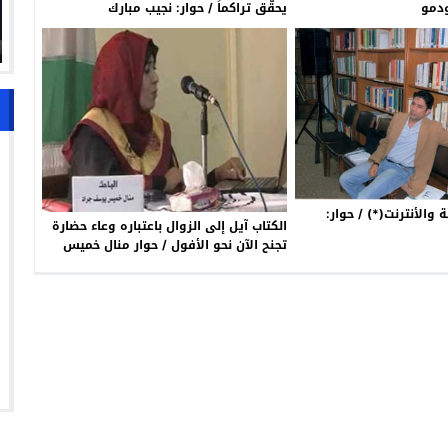
ودمو
يحقّق تراكماً / حوار: نجيب مبارك
 والأنترنت(*) / حوار:
الكتاب آيل إلى الزوال باعتباره وعاء حضارة
تجنح الآن نحو الأفول / حوار منال خميس