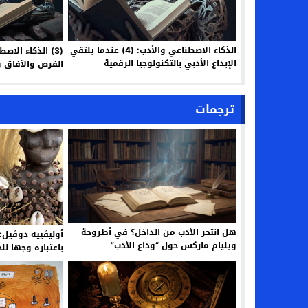
الذكاء الاصطناعي والأدب: (4) عندما يلتقي
(3) الذكاء الا
الإبداع الأدبي بالتكنولوجيا الرقمية
الفرص والآفاق و
ترجمات
هل انتحر الأدب من الداخل؟ في أطروحة
أوليڤييه دوڤيل:
ويليام ماركس حول “وداع الأدب”
باعتباره وجها لل
م. أسليـم