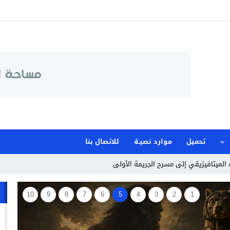
تحميل
موارد نصيـة
للاتصال بنا
10
9
8
7
6
5
4
3
2
1