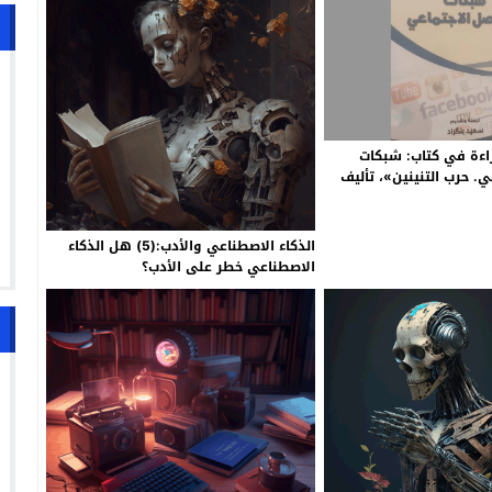
اءة في كتاب: شبكات
ي. حرب التنينين»، تأليف
رجمة وتقديم: سعيد بنكراد
الذكاء الاصطناعي والأدب:(5) هل الذكاء
الاصطناعي خطر على الأدب؟