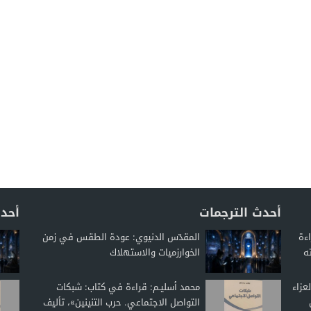
أحدث الترجمات
أحدث
اءة
المقدّس الدنيوي: عودة الطقس في زمن
ه
الخوارزميات والاستهلاك
عزاء
محمد أسليـم: قراءة في كتاب: شبكات
التواصل الاجتماعي. حرب التنينين»، تأليف