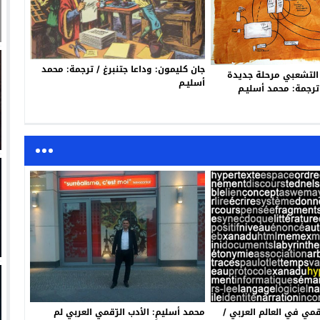
جان كليمون: وداعا جتنبرغ / ترجمة: محمد
 التشعبي مرحلة جديدة
أسليـم
ترجمة: محمد أسليـم
قمي في العالم العربي /
محمد أسليم: الأدب الرّقمي العربي لم