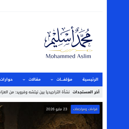
الرئيسية
مؤلفــــات
مقالات
حوارات
أخر المستجدات
المقدّس ا _
Stop
حول أعمالنا
15 مايو 2026
Previous
Next