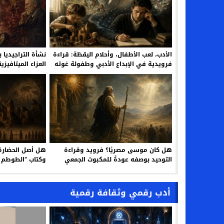
الأدب، لعب الأطفال، وأحلام اليقظة: قراءة
نشأة التراجيديا
فرويدية في الإبداع الأدبي وطفولة غوته
العزاء الميتافيز
الأولى
هل كان موسى مصريًا؟ فرويد وقراءة
هل أصل الحضارة
التوحيد بوصفه عودةً للمكبوت الجمعي
وكتاب “الطوطم و
أدب رقمي وثقافة رقمية