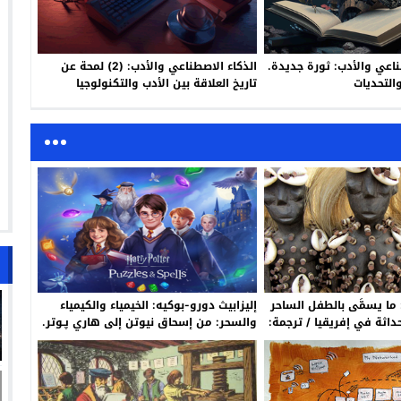
صطناعي والأدب: ثورة جديدة.
الذكاء الاصطناعي والأدب: (2) لمحة عن
التحديات
تاريخ العلاقة بين الأدب والتكنولوجيا
 ما يسمَّى بالطفل الساحر
إليزابيث دورو-بوكيه: الخيمياء والكيمياء
حداثة في إفريقيا / ترجمة:
والسحر: من إسحاق نيوتن إلى هاري ﭘـوتر.
التحويل والتطور والتحولات / ترجمة: م.
أسليـم