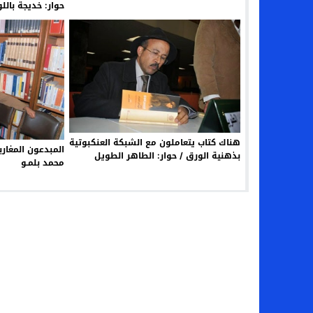
حوار: خديجة بالل
هناك كتاب يتعاملون مع الشبكة العنكبوتية
المبدعون المغاربة
بذهنية الورق / حوار: الطاهر الطويل
محمد بلمـو