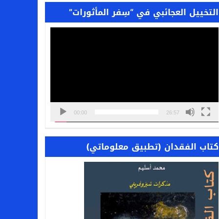
التخييل العجائبي في “سِفر المأثورات”
مشغل
الفيديو
00:00
26:57
كتاب الفقدان (تطبيق معلوماتي)