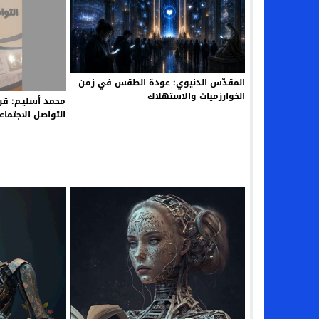
المقدّس الدنيوي: عودة الطقس في زمن
الخوارزميات والاستهلاك
محمد أسليـم: قر
التواصل الاجتماع
روبير ريديكير، ت