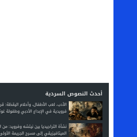
أحدث النصوص السردية
الأدب، لعب الأطفال، وأحلام اليقظة: قر
فرويدية في الإبداع الأدبي وطفولة غوت
نشأة التراجيديا بين نيتشه وفرويد: من ال
الميتافيزيقي إلى مسرح الجريمة الأولى