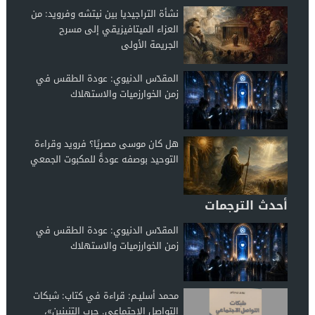
نشأة التراجيديا بين نيتشه وفرويد: من
العزاء الميتافيزيقي إلى مسرح
الجريمة الأولى
المقدّس الدنيوي: عودة الطقس في
زمن الخوارزميات والاستهلاك
هل كان موسى مصريًا؟ فرويد وقراءة
التوحيد بوصفه عودةً للمكبوت الجمعي
أحدث الترجمات
المقدّس الدنيوي: عودة الطقس في
زمن الخوارزميات والاستهلاك
محمد أسليـم: قراءة في كتاب: شبكات
التواصل الاجتماعي. حرب التنينين»،