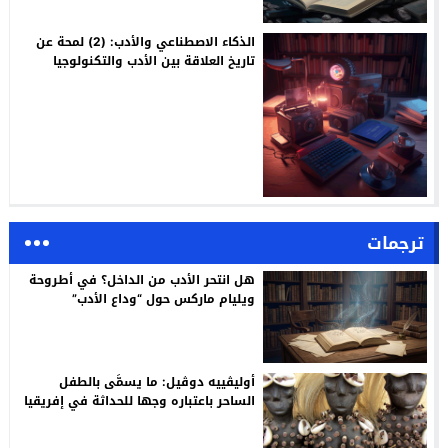
الذكاء الاصطناعي والأدب: (2) لمحة عن
تاريخ العلاقة بين الأدب والتكنولوجيا
ترجمات
هل انتحر الأدب من الداخل؟ في أطروحة
ويليام ماركس حول “وداع الأدب”
أوليڤييه دوڤيل: ما يسمَّى بالطفل
الساحر باعتباره وجها للحداثة في إفريقيا
/ ترجمة: م. أسليـم