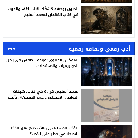
الجنون بوصفه كشفًا: الأنا، اللغة، والموت
في كتاب الفقدان لمحمد أسليم
أدب رقمي وثقافة رقمية
المقدّس الدنيوي: عودة الطقس في زمن
الخوارزميات والاستهلاك
محمد أسليـم: قراءة في كتاب: شبكات
التواصل الاجتماعي. حرب التنينين»، تأليف
روبير ريديكير، ترجمة وتقديم: سعيد
بنكراد
الذكاء الاصطناعي والأدب:(5) هل الذكاء
الاصطناعي خطر على الأدب؟