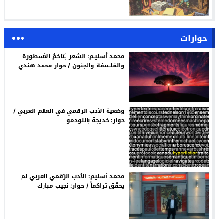
حوارات
محمد أسليـم: الشعر يُتاخمُ الأسطورة
والفلسفة والجنون / حوار محمد هندي
وضعية الأدب الرقمي في العالم العربي /
حوار: خديجة باللودمو
محمد أسليم: الأدب الرّقمي العربي لم
يحقّق تراكماً / حوار: نجيب مبارك