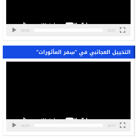
00:00
20:57
التخييل العجائبي في “سِفر المأثورات”
مشغل
الفيديو
00:00
26:57