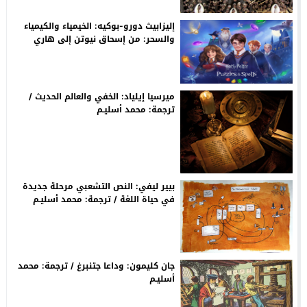
إليزابيث دورو-بوكيه: الخيمياء والكيمياء
والسحر: من إسحاق نيوتن إلى هاري
ﭘـوتر. التحويل والتطور والتحولات / ترجمة:
م. أسليـم
ميرسيا إيلياد: الخفي والعالم الحديث /
ترجمة: محمد أسليـم
بيير ليفي: النص التشعبي مرحلة جديدة
في حياة اللغة / ترجمة: محمد أسليـم
جان كليمون: وداعا جتنبرغ / ترجمة: محمد
أسليـم