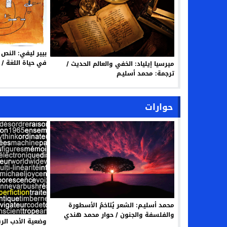
بيير ليفي: النص
في حياة اللغة / 
ميرسيا إيلياد: الخفي والعالم الحديث /
ترجمة: محمد أسليـم
حوارات
محمد أسليـم: الشعر يُتاخمُ الأسطورة
والفلسفة والجنون / حوار محمد هندي
وضعية الأدب الر