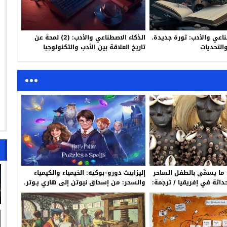
صطناعي والأدب: ثورة جديدة.
الذكاء الاصطناعي والأدب: (2) لمحة عن
التحديات
تاريخ العلاقة بين الأدب والتكنولوجيا
 ما يسمَّى بالطفل الساحر
إليزابيث دورو-بوكيه: الخيمياء والكيمياء
حداثة في إفريقيا / ترجمة:
والسحر: من إسحاق نيوتن إلى هاري ﭘـوتر.
التحويل والتطور والتحولات / ترجمة: م.
أسليـم