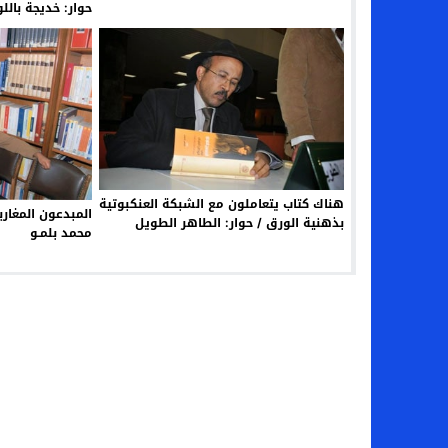
حوار: خديجة بالل
هناك كتاب يتعاملون مع الشبكة العنكبوتية
المبدعون المغاربة
بذهنية الورق / حوار: الطاهر الطويل
محمد بلمـو