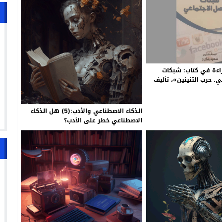
اءة في كتاب: شبكات
ي. حرب التنينين»، تأليف
رجمة وتقديم: سعيد بنكراد
الذكاء الاصطناعي والأدب:(5) هل الذكاء
الاصطناعي خطر على الأدب؟