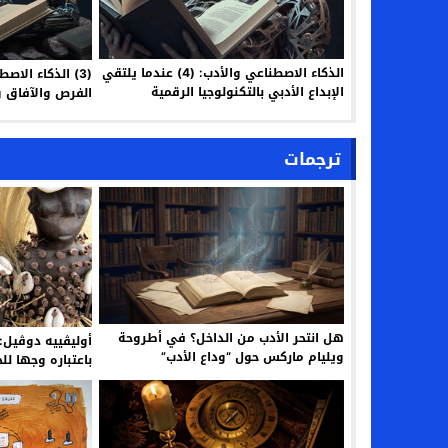
الذكاء الاصطناعي والأدب: (4) عندما يلتقي
(3) الذكاء الا
الإبداع الأدبي بالتكنولوجيا الرقمية
الفرص والآفاق و
ترجمات
هل انتحر الأدب من الداخل؟ في أطروحة
أوليڤييه دوڤيل:
ويليام ماركس حول “وداع الأدب”
باعتباره وجها لل
م. أسليـم