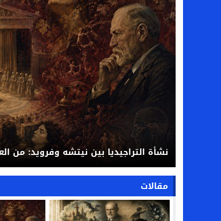
نشأة التراجيديا بين نيتشه وفرويد: من الع
مقالات