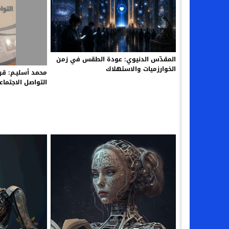
المقدّس الدنيوي: عودة الطقس في زمن
الخوارزميات والاستهلاك
محمد أسليـم: قر
التواصل الاجتماع
روبير ريديكير، ت