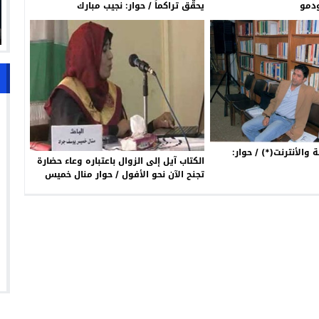
ودمو
يحقّق تراكماً / حوار: نجيب مبارك
 والأنترنت(*) / حوار:
الكتاب آيل إلى الزوال باعتباره وعاء حضارة
تجنح الآن نحو الأفول / حوار منال خميس