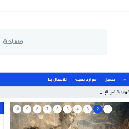
تحميل
موارد نصيـة
للاتصال بنا
فرويدية في الإبداع الأدبي وطفولة _
10
9
8
7
6
5
4
3
2
1