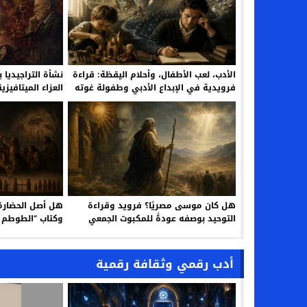
الأدب، لعب الأطفال، وأحلام اليقظة: قراءة
نشأة التراجيديا
فرويدية في الإبداع الأدبي وطفولة غوته
العزاء الميتافيز
الأولى
هل كان موسى مصريًا؟ فرويد وقراءة
هل أصل الحضارة
التوحيد بوصفه عودةً للمكبوت الجمعي
وكتاب “الطوطم و
أدب رقمي وثقافة رقمية