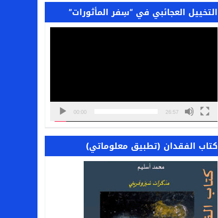
التخييل العجائبي في “سِفر المأثورات”
مشغل
الفيديو
00:00
26:57
كتاب الفقدان (تطبيق معلوماتي)