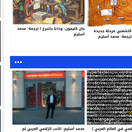
جان كليمون: وداعا جتنبرغ / ترجمة: محمد
 التشعبي مرحلة جديدة
أسليـم
ترجمة: محمد أسليـم
قمي في العالم العربي /
محمد أسليم: الأدب الرّقمي العربي لم