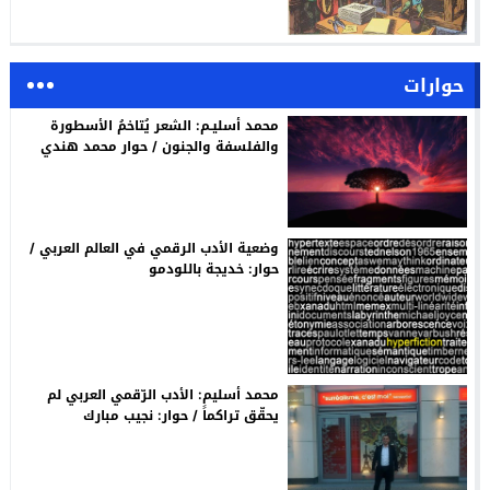
حوارات
محمد أسليـم: الشعر يُتاخمُ الأسطورة
والفلسفة والجنون / حوار محمد هندي
وضعية الأدب الرقمي في العالم العربي /
حوار: خديجة باللودمو
محمد أسليم: الأدب الرّقمي العربي لم
يحقّق تراكماً / حوار: نجيب مبارك