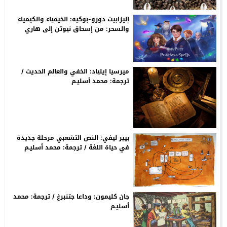
إليزابيث دورو-بوكيه: الخيمياء والكيمياء
والسحر: من إسحاق نيوتن إلى هاري
ﭘـوتر. التحويل والتطور والتحولات / ترجمة:
م. أسليـم
ميرسيا إيلياد: الخفي والعالم الحديث /
ترجمة: محمد أسليـم
بيير ليفي: النص التشعبي مرحلة جديدة
في حياة اللغة / ترجمة: محمد أسليـم
جان كليمون: وداعا جتنبرغ / ترجمة: محمد
أسليـم