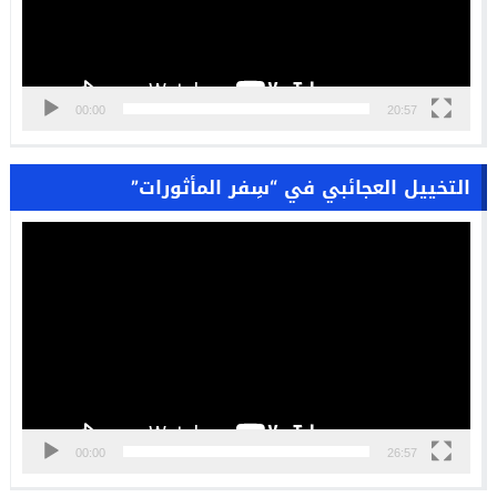
00:00
20:57
التخييل العجائبي في “سِفر المأثورات”
مشغل
الفيديو
00:00
26:57