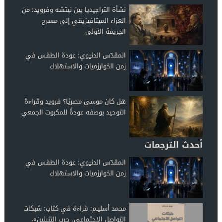
نشأة التراجيديا بين نيتشه وفرويد: من
العزاء الميتافيزيقي إلى مسرح
الجريمة الأولى
المقدّس الدنيوي: عودة الطقس في
زمن الخوارزميات والاستهلاك
هل كان موسى مصريًا؟ فرويد وقراءة
التوحيد بوصفه عودةً للمكبوت الجمعي
أحدث الترجمات
المقدّس الدنيوي: عودة الطقس في
زمن الخوارزميات والاستهلاك
محمد أسليـم: قراءة في كتاب: شبكات
التواصل الاجتماعي. حرب التنينين»،