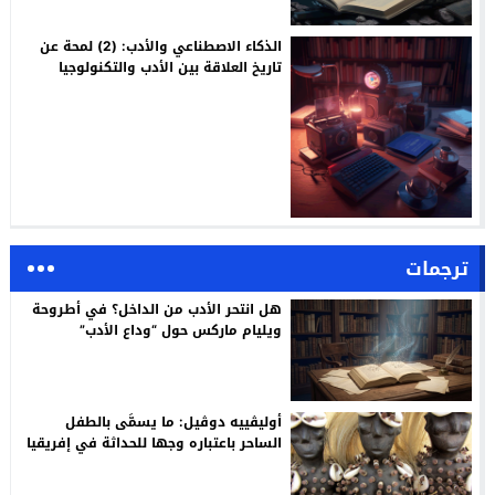
الذكاء الاصطناعي والأدب: (2) لمحة عن
تاريخ العلاقة بين الأدب والتكنولوجيا
ترجمات
هل انتحر الأدب من الداخل؟ في أطروحة
ويليام ماركس حول “وداع الأدب”
أوليڤييه دوڤيل: ما يسمَّى بالطفل
الساحر باعتباره وجها للحداثة في إفريقيا
/ ترجمة: م. أسليـم