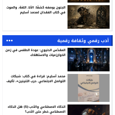
الجنون بوصفه كشفًا: الأنا، اللغة، والموت
في كتاب الفقدان لمحمد أسليم
أدب رقمي وثقافة رقمية
المقدّس الدنيوي: عودة الطقس في زمن
الخوارزميات والاستهلاك
محمد أسليـم: قراءة في كتاب: شبكات
التواصل الاجتماعي. حرب التنينين»، تأليف
روبير ريديكير، ترجمة وتقديم: سعيد
بنكراد
الذكاء الاصطناعي والأدب:(5) هل الذكاء
الاصطناعي خطر على الأدب؟