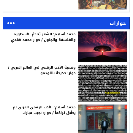
حوارات
محمد أسليـم: الشعر يُتاخمُ الأسطورة
والفلسفة والجنون / حوار محمد هندي
وضعية الأدب الرقمي في العالم العربي /
حوار: خديجة باللودمو
محمد أسليم: الأدب الرّقمي العربي لم
يحقّق تراكماً / حوار: نجيب مبارك