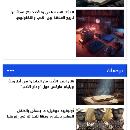
الذكاء الاصطناعي والأدب: (2) لمحة عن
تاريخ العلاقة بين الأدب والتكنولوجيا
ترجمات
هل انتحر الأدب من الداخل؟ في أطروحة
ويليام ماركس حول “وداع الأدب”
أوليڤييه دوڤيل: ما يسمَّى بالطفل
الساحر باعتباره وجها للحداثة في إفريقيا
/ ترجمة: م. أسليـم