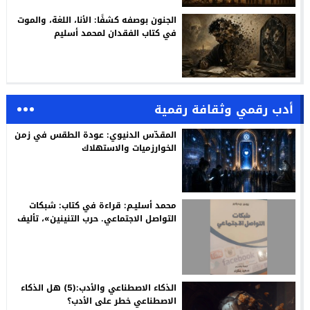
الجنون بوصفه كشفًا: الأنا، اللغة، والموت
في كتاب الفقدان لمحمد أسليم
أدب رقمي وثقافة رقمية
المقدّس الدنيوي: عودة الطقس في زمن
الخوارزميات والاستهلاك
محمد أسليـم: قراءة في كتاب: شبكات
التواصل الاجتماعي. حرب التنينين»، تأليف
روبير ريديكير، ترجمة وتقديم: سعيد
بنكراد
الذكاء الاصطناعي والأدب:(5) هل الذكاء
الاصطناعي خطر على الأدب؟