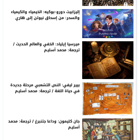
إليزابيث دورو-بوكيه: الخيمياء والكيمياء
والسحر: من إسحاق نيوتن إلى هاري
ﭘـوتر. التحويل والتطور والتحولات / ترجمة:
م. أسليـم
ميرسيا إيلياد: الخفي والعالم الحديث /
ترجمة: محمد أسليـم
بيير ليفي: النص التشعبي مرحلة جديدة
في حياة اللغة / ترجمة: محمد أسليـم
جان كليمون: وداعا جتنبرغ / ترجمة: محمد
أسليـم