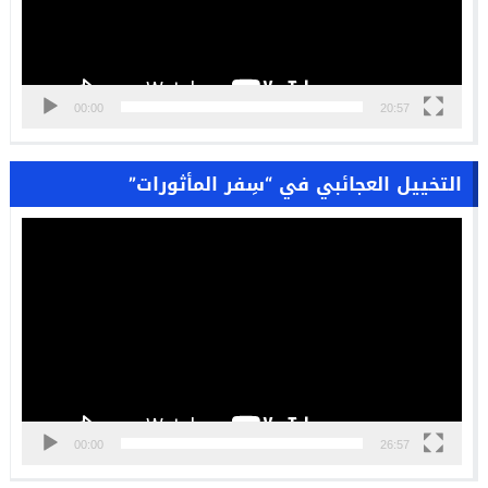
00:00
20:57
التخييل العجائبي في “سِفر المأثورات”
مشغل
الفيديو
00:00
26:57