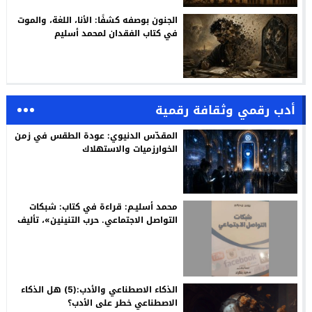
الجنون بوصفه كشفًا: الأنا، اللغة، والموت
في كتاب الفقدان لمحمد أسليم
أدب رقمي وثقافة رقمية
المقدّس الدنيوي: عودة الطقس في زمن
الخوارزميات والاستهلاك
محمد أسليـم: قراءة في كتاب: شبكات
التواصل الاجتماعي. حرب التنينين»، تأليف
روبير ريديكير، ترجمة وتقديم: سعيد
بنكراد
الذكاء الاصطناعي والأدب:(5) هل الذكاء
الاصطناعي خطر على الأدب؟