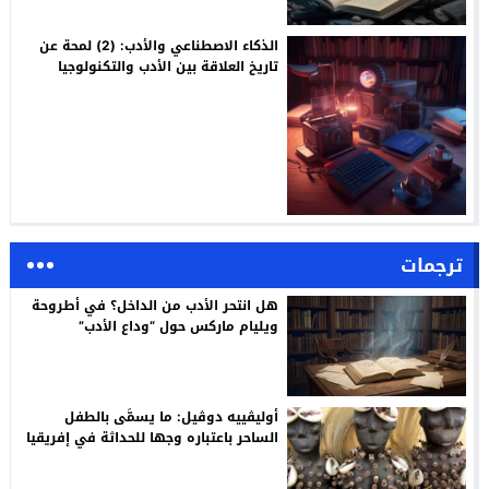
الذكاء الاصطناعي والأدب: (2) لمحة عن
تاريخ العلاقة بين الأدب والتكنولوجيا
ترجمات
هل انتحر الأدب من الداخل؟ في أطروحة
ويليام ماركس حول “وداع الأدب”
أوليڤييه دوڤيل: ما يسمَّى بالطفل
الساحر باعتباره وجها للحداثة في إفريقيا
/ ترجمة: م. أسليـم