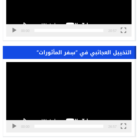
00:00
20:57
التخييل العجائبي في “سِفر المأثورات”
مشغل
الفيديو
00:00
26:57