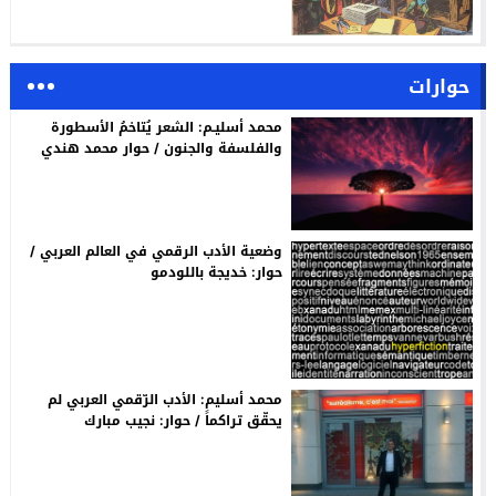
حوارات
محمد أسليـم: الشعر يُتاخمُ الأسطورة
والفلسفة والجنون / حوار محمد هندي
وضعية الأدب الرقمي في العالم العربي /
حوار: خديجة باللودمو
محمد أسليم: الأدب الرّقمي العربي لم
يحقّق تراكماً / حوار: نجيب مبارك