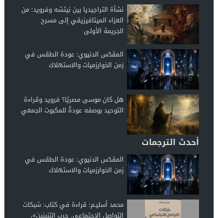
نشأة التراجيديا بين نيتشه وفرويد: من
العزاء الميتافيزيقي إلى مسرح
الجريمة الأولى
المقدّس الدنيوي: عودة الطقس في
زمن الخوارزميات والاستهلاك
هل كان موسى مصريًا؟ فرويد وقراءة
التوحيد بوصفه عودةً للمكبوت الجمعي
أحدث الترجمات
المقدّس الدنيوي: عودة الطقس في
زمن الخوارزميات والاستهلاك
محمد أسليـم: قراءة في كتاب: شبكات
التواصل الاجتماعي. حرب التنينين»،