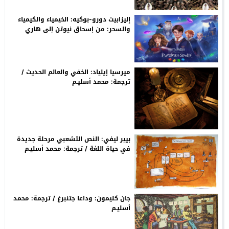
إليزابيث دورو-بوكيه: الخيمياء والكيمياء
والسحر: من إسحاق نيوتن إلى هاري
ﭘـوتر. التحويل والتطور والتحولات / ترجمة:
م. أسليـم
ميرسيا إيلياد: الخفي والعالم الحديث /
ترجمة: محمد أسليـم
بيير ليفي: النص التشعبي مرحلة جديدة
في حياة اللغة / ترجمة: محمد أسليـم
جان كليمون: وداعا جتنبرغ / ترجمة: محمد
أسليـم