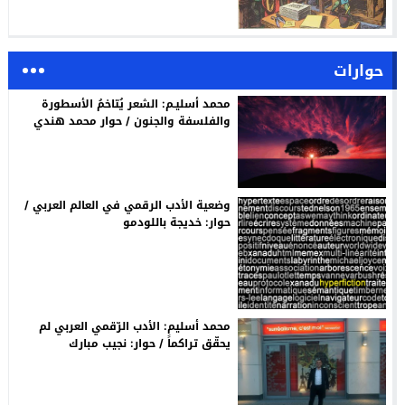
حوارات
محمد أسليـم: الشعر يُتاخمُ الأسطورة
والفلسفة والجنون / حوار محمد هندي
وضعية الأدب الرقمي في العالم العربي /
حوار: خديجة باللودمو
محمد أسليم: الأدب الرّقمي العربي لم
يحقّق تراكماً / حوار: نجيب مبارك