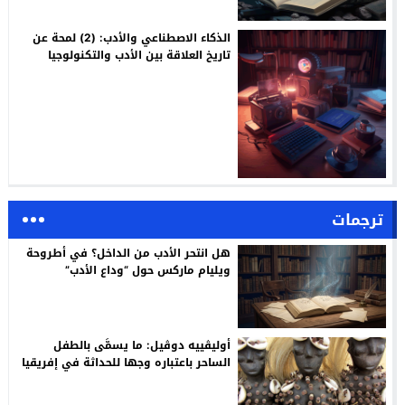
الذكاء الاصطناعي والأدب: (2) لمحة عن
تاريخ العلاقة بين الأدب والتكنولوجيا
ترجمات
هل انتحر الأدب من الداخل؟ في أطروحة
ويليام ماركس حول “وداع الأدب”
أوليڤييه دوڤيل: ما يسمَّى بالطفل
الساحر باعتباره وجها للحداثة في إفريقيا
/ ترجمة: م. أسليـم