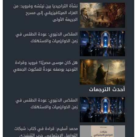
نشأة التراجيديا بين نيتشه وفرويد: من
العزاء الميتافيزيقي إلى مسرح
الجريمة الأولى
المقدّس الدنيوي: عودة الطقس في
زمن الخوارزميات والاستهلاك
هل كان موسى مصريًا؟ فرويد وقراءة
التوحيد بوصفه عودةً للمكبوت الجمعي
أحدث الترجمات
المقدّس الدنيوي: عودة الطقس في
زمن الخوارزميات والاستهلاك
محمد أسليـم: قراءة في كتاب: شبكات
التواصل الاجتماعي. حرب التنينين»،