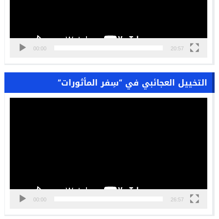
00:00
20:57
التخييل العجائبي في “سِفر المأثورات”
مشغل
الفيديو
00:00
26:57