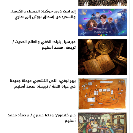
إليزابيث دورو-بوكيه: الخيمياء والكيمياء
والسحر: من إسحاق نيوتن إلى هاري
ﭘـوتر. التحويل والتطور والتحولات / ترجمة:
م. أسليـم
ميرسيا إيلياد: الخفي والعالم الحديث /
ترجمة: محمد أسليـم
بيير ليفي: النص التشعبي مرحلة جديدة
في حياة اللغة / ترجمة: محمد أسليـم
جان كليمون: وداعا جتنبرغ / ترجمة: محمد
أسليـم