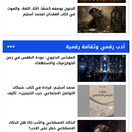
الجنون بوصفه كشفًا: الأنا، اللغة، والموت
في كتاب الفقدان لمحمد أسليم
أدب رقمي وثقافة رقمية
المقدّس الدنيوي: عودة الطقس في زمن
الخوارزميات والاستهلاك
محمد أسليـم: قراءة في كتاب: شبكات
التواصل الاجتماعي. حرب التنينين»، تأليف
روبير ريديكير، ترجمة وتقديم: سعيد
بنكراد
الذكاء الاصطناعي والأدب:(5) هل الذكاء
الاصطناعي خطر على الأدب؟