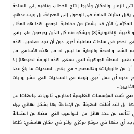
ولتي الزمان والمكان وأخرجا إنتاج الخطاب وتلقيه إلى الساحة
ن يقبل تعثرات العامة في الوصول إلى المعرفة، بل ويساعدهم،
ب المكرَّس) الآن قد يشمئز من مخاطبة الجموع. هذا هو المكان
الذي يتحدث منه معظم من ينتقد المنتديات الثقافية والأدبية الإلكترونية(3) ويشكو منه كل الذين يحرصون على رقي
لتي تحضر في ساحات تفاعلية أخرى دون أن تجد معلمين، هذه
سم الشعر والقصة والرواية ما ليس له من هذه الأسامي من
تعتبر النقطة الجوهرية التي تسعى هذه الورقة لطرحها) إلا
يل أن من «الروايات» و«القصص» في بعض المنتديات ما بلغ عدد
م قدرة أي عمل أدبي بلوغه في المنتديات التي تنشر روايات
أدبيين..
اضي كفت المؤسسات التعليمية (مدارس، ثانويات، جامعات) عن
جها، بل لقد أفلتت المعرفة عن الإحاطة بها بشكل نهائي جراء
تي تتألف من عدد هائل من الحواسيب التي، فضلا عن استحالة
ا يوجد أي منها في موقع مركزي وآخر في مكان هامشي: كلها