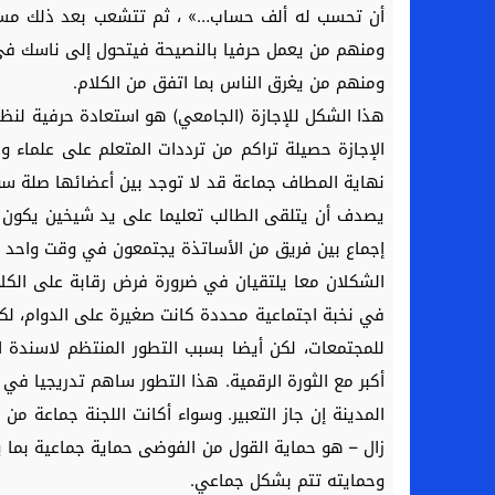
أن تحسب له ألف حساب…» ، ثم تتشعب بعد ذلك مسالك ا
ومنهم من يعمل حرفيا بالنصيحة فيتحول إلى ناسك في م
ومنهم من يغرق الناس بما اتفق من الكلام.
هذا الشكل للإجازة (الجامعي) هو استعادة حرفية لنظ
الإجازة حصيلة تراكم من ترددات المتعلم على علماء 
نهاية المطاف جماعة قد لا توجد بين أعضائها صلة 
يصدف أن يتلقى الطالب تعليما على يد شيخين يكون أح
إجماع بين فريق من الأساتذة يجتمعون في وقت واحد 
الشكلان معا يلتقيان في ضرورة فرض رقابة على الكلا
في نخبة اجتماعية محددة كانت صغيرة على الدوام، لكن
للمجتمعات، لكن أيضا بسبب التطور المنتظم لاسندة ا
أكبر مع الثورة الرقمية. هذا التطور ساهم تدريجيا في 
المدينة إن جاز التعبير. وسواء أكانت اللجنة جماعة من 
زال – هو حماية القول من الفوضى حماية جماعية بما ي
وحمايته تتم بشكل جماعي.