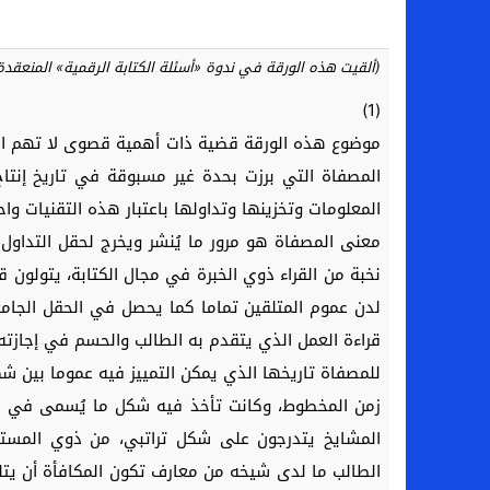
(ألقيت هذه الورقة في ندوة «أسئلة الكتابة الرقمية» المنعقدة بكلية الآ
(1)
موضوع هذه الورقة قضية ذات أهمية قصوى لا تهم الثق
المصفاة التي برزت بحدة غير مسبوقة في تاريخ إنتاج
المعلومات وتخزينها وتداولها باعتبار هذه التقنيات واح
معنى المصفاة هو مرور ما يُنشر ويخرج لحقل التداول
نخبة من القراء ذوي الخبرة في مجال الكتابة، يتولون قر
لدن عموم المتلقين تماما كما يحصل في الحقل الجامع
قراءة العمل الذي يتقدم به الطالب والحسم في إجازته 
للمصفاة تاريخها الذي يمكن التمييز فيه عموما بين شكل
زمن المخطوط، وكانت تأخذ فيه شكل ما يُسمى في الت
المشايخ يتدرجون على شكل تراتبي، من ذوي المست
الطالب ما لدى شيخه من معارف تكون المكافأة أن يتلق