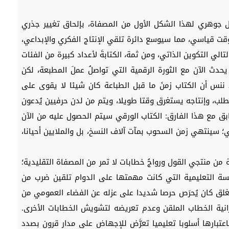
14م نقطة انطلاق تحول جوهري لهذا الشكل الأول من المصفاة، بإلحاق تغيير جذري
وقت قياسي، مما سيوسع دائرة تلقي الإنتاج الفكري والإبداعي،
تالي التكوين الذاتي، ومن ثمة، الكتابةَ لأعداد كبيرة من الفئات
حدث الآن مع الثورة الرقمية التي تواصلُ عملَ المطبعة، لكن
 لا ننس أن الكتاب زمنَ ما قبل الطباعة كان شيئا لا يقوى على
لطلب، وإنتاجه يستغرق وقتا طويلا، ويتم من لدن حرفيين يُدعون
وضع السابق مع هذا الفارق: الكتاب الورقي سيتم الحصول عليه من الآن
 سينتهي زمن السحوب بمآت آلاف النسخ، بل والملايين أحيانا،
 من منتجي القول ورواجُ خطابات لا تمر من المصفاة التقليدية؛
سة التعليمية التي كانت مهمتها على الدوام تلقين ضرب من
ُغلق كان يُحرَص حرصا شديدا على عزله عن الفضاء العمومي من
هرانية الخطاب الملقن وعدم تعريضه لتشويش الخطابات الأخرى.
تبارها أسلوبا تعليميا تعرَّض للإجهاض على مدار قرون بصدد