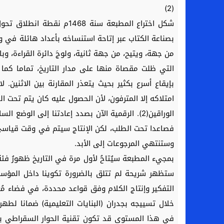
(2)
شكل اختراع المطبعة سنة 68
بصناعة الكتاب عبر إتاحة استنساخه بأعداد هائلة في 
من جهة، ويتيح، من جهة ثانية، ولوجَ دائرة القراءة، وبال
التي ظلت مقصاة منها على مدار التاريخ، تماما كما ي
بإيقاع أسرع بكثير بحيث يتعذر المقارنة بين الاثنين.
امتلاكه إلا المترفون، لأن الحصول عليه كان يتم تحت ا
الوراقين(2). الرقمية الآن بصدد إعادتنا إلى ال
فصاعدا تحت الطلب، لكن الإنتاج سيتم في وقت قياسي؛
وستنتهي المرجوعات إلى الأبد.
بمجيء المطبعة سيُتاحُ لأول مرة في التاريخ ظهورُ فئة
ستظهر شريحة لم تتلق بالضرورة تكوينا داخل المؤس
التفكير وإنتاج الكلام وفق قواعد محددة، في فضاء م
خلال تسييجه بجدران (البنايات التعليمية) ضمانا لط
في هذا المستوى قد تكون تقنية الحوار السقراطي باع