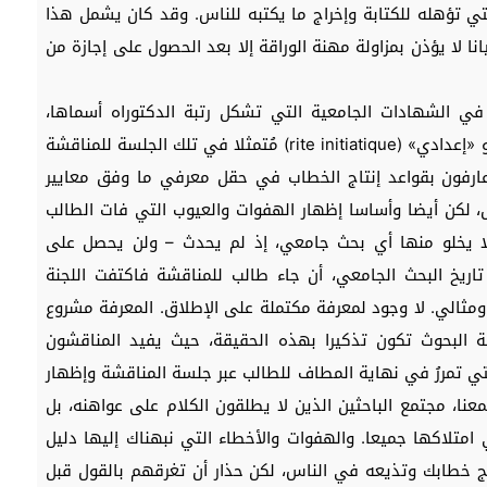
تي تؤهله للكتابة وإخراج ما يكتبه للناس. وقد كان يشمل هذا
ا لا يؤذن بمزاولة مهنة الوراقة إلا بعد الحصول على إجازة من
 في الشهادات الجامعية التي تشكل رتبة الدكتوراه أسماها،
ويتوج إعدادها بما يمكن تسميته بـ «طقس مُسارِّي» أو «إعدادي» (rite initiatique) مُتمثلا في تلك الجلسة للمناقشة
ارفون بقواعد إنتاج الخطاب في حقل معرفي ما وفق معايير
مل، لكن أيضا وأساسا إظهار الهفوات والعيوب التي فات الطالب
ي لا يخلو منها أي بحث جامعي، إذ لم يحدث – ولن يحصل على
ريخ البحث الجامعي، أن جاء طالب للمناقشة فاكتفت اللجنة
ومثالي. لا وجود لمعرفة مكتملة على الإطلاق. المعرفة مشروع
ة البحوث تكون تذكيرا بهذه الحقيقة، حيث يفيد المناقشون
 التي تمررُ في نهاية المطاف للطالب عبر جلسة المناقشة وإظهار
نا، مجتمع الباحثين الذين لا يطلقون الكلام على عواهنه، بل
تلاكها جميعا. والهفوات والأخطاء التي نبهناك إليها دليل
نتج خطابك وتذيعه في الناس، لكن حذار أن تغرقهم بالقول قبل