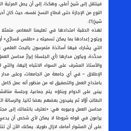
فينتقل إلى شيخ أعلى، وهكذا، إلى أن يصل المرتبة ال
النوع من الإجازة حتى قطاع النسخ نفسه، حيث كان أحيان
شيخ(1).
لهذه الحقبة امتدادها في تعليمنا المعاصر، متمثلا
التي يشارك فيها أساتذة متمرسون بالبحث العلمي ع
محدَّدة، ويكون مدارها (أي الجلسة) إبرازُ محاسن الع
والأستاذ المشرف على السواء الانتباه إليها، والت
الإطلاق – في أي جامعة من الجامعات، وعلى مدار تا
بامتداح العمل والتصفيق له من منظور أنه عمل كامل 
يبنى على الدوام وبناؤه يتم جماعيا، وجلسة مناقش
الطالبَ أوَّلا ثم يفيدون بعضهم بعضا ثانيا. والرسالة
محاسن العمل وعيوبه هي: «نعترف بانتمائك إلى مجتمع
يراعون في قوله شروطا لا يمكن لأي شخص أن يدعي ام
على أن المشوار أمامك لازال طويلا. يمكنك الآن أن ت