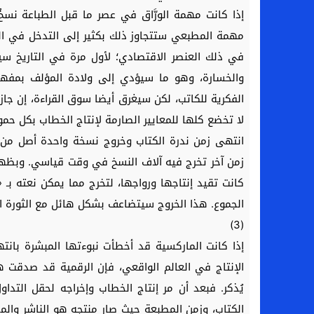
إذا كانت مهمة الورَّاق في عصر ما قبل الطباعة نسخ
مهمة المطبعي ستتجاوز ذلك بكثير إلى التدخل في الم
في ذلك العنصر الاقتصادي؛ لأول مرة في التاريخ سيص
والخسارة، وهو ما سيؤدي إلى ولادة المؤلف بمفهوم
الفكرية للكاتب، لكن سيغرق أيضا سوق القراءة، إن جاز 
لا تخضع كلها للمعايير الصارمة لإنتاج الخطاب بكل حمولا
انتهى زمن ندرة الكتاب وخروج نسخة واحدة أصل من 
زمن آخر تخرج فيه آلاف النسخ في وقت قياسي. وبظهور
كانت تقيد إنتاجها ورواجها، لتخرج مما يمكن نعته بـ 
الجموع. هذا الخروج سيتضاعف بشكل هائل مع الثورة الر
(3)
إذا كانت الماركسية قد أخطأت نبوءتها المبشرة بانتها
الإنتاج في العالم الواقعي، فإن الرقمية قد صدقت ه
يُذكر. فبعد أن مر إنتاج الخطاب وإخراجه لحقل التدا
الكتاب، وزمن المطبعة حيث صار منتجه هو الناشر والمطبع