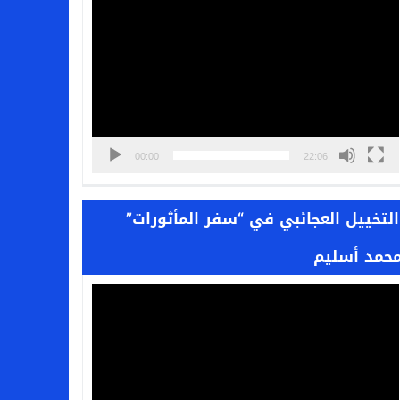
مشغل
الفيديو
00:00
22:06
التخييل العجائبي في “سفر المأثورات”
محمد أسليم
مشغل
الفيديو