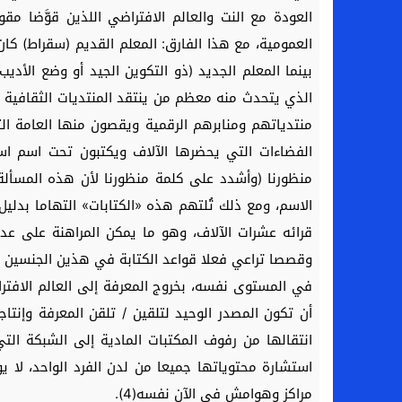
العودة مع النت والعالم الافتراضي اللذين قوَّضا مق
العمومية، مع هذا الفارق: المعلم القديم (سقراط) كا
بينما المعلم الجديد (ذو التكوين الجيد أو وضع الأدي
منتدياتهم ومنابرهم الرقمية ويقصون منها العامة ا
الفضاءات التي يحضرها الآلاف ويكتبون تحت اسم ا
منظورنا (وأشدد على كلمة منظورنا لأن هذه المسألة 
الاسم، ومع ذلك تُلتهم هذه «الكتابات» التهاما بدل
قرائه عشرات الآلاف، وهو ما يمكن المراهنة على عد
وقصصا تراعي فعلا قواعد الكتابة في هذين الجنسين ال
في المستوى نفسه، بخروج المعرفة إلى العالم الافتر
أن تكون المصدر الوحيد لتلقين / تلقن المعرفة وإنتا
انتقالها من رفوف المكتبات المادية إلى الشبكة ال
استشارة محتوياتها جميعا من لدن الفرد الواحد، ل
مراكز وهوامش في الآن نفسه(4).