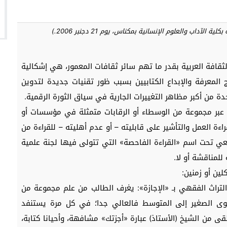
داب والعلوم الإنسانية بمكناس، يوم 21 دجنبر 2006.)
افة العربية بقدر ما تهم سائر ثقافات المعمور، هي إشكالية
 المعرفة والإبداع الكتابيين بسبب ظور تقنيات جديدة لتدوين
دة من أكبر مظاهر التغييرات الجارية في سياق الثورة الرقمية.
 عبر مجموعة من الوسطاء أو الرقابات متمثلة في مؤسسات أو
اءة العمل والتأشير على قابليته – أو عدم أهليته – للقراءة من
ي تحت اسم «القراءة الفاحصة» التي تتولى فيها لجنة علمية
للمناقشة أو لا.
ين أو زمنين:
راث الفقهي بـ «الإجازة»: يغرف الطالب من علم مجموعة من
وى الصغير إلى المتوسط فالعالي جدا؛ في كل مرة يستنفد
ى من الشيخ (الأستاذ) عبارة «أجزتك» مشافهة، وأحيانا كتابة،