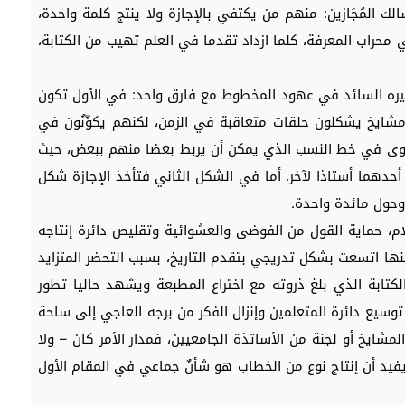
لمُجَازين: منهم من يكتفي بالإجازة ولا ينتج كلمة واحدة،
حراب المعرفة، كلما ازداد تقدما في العلم تهيب من الكتابة،
يره السائد في عهود المخطوط مع فارق واحد: في الأول تكون
ومشايخ يشكلون حلقات متعاقبة في الزمن، لكنهم يكوِّنُون في
سوى في خط النسب الذي يمكن أن يربط بعضا منهم ببعض، حيث
دهما أستاذا لآخر. أما في الشكل الثاني فتأخذ الإجازة شكل
وحول مائدة واحدة.
م، حماية القول من الفوضى والعشوائية وتقليص دائرة إنتاجه
ها اتسعت بشكل تدريجي بتقدم التاريخ، بسبب التحضر المتزايد
لكتابة الذي بلغ ذروته مع اختراع المطبعة ويشهد حاليا تطور
توسيع دائرة المتعلمين وإنزال الفكر من برجه العاجي إلى ساحة
المشايخ أو لجنة من الأساتذة الجامعيين، فمدار الأمر كان – ولا
فيد أن إنتاج نوع من الخطاب هو شأنٌ جماعي في المقام الأول