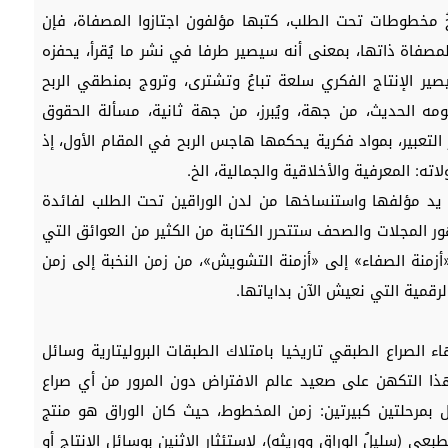
ُ مخطوطات تحت الطلب، كتبها مؤلفون اجتازوا المصفاة، فإن
صفاة ذاتها، بمعنى أنه سيصير طرفا في نشر ما يُقرأ، يحفزه
ير الإنتاج الفكري سلعة تباعُ وتشترى، وتروج بمنطقي الربح
ه الحديث، من جهة، ويُبرز، من جهة ثانية، مسألة الحقوق
التعبير، بمواد فكرية يحكمها هاجس الربح في المقام الأول، إذ
ته: المعرفية والأخلاقية والجمالية، الخ.
يد مؤلفها واستنساخها من لدن الوراقين تحت الطلب لفائدة
 المجلات والصحف ستتحرر الكتابة من الكثير من العوائق التي
«أزمنة الصفاء» إلى «أزمنة التشويش»، من زمن النخبة إلى زمن
قمية التي نعيش الآن بداياتها.
ء الصراع الطبقي تاريخيا بامتلاك الطبقات البروليتارية وسائل
ذا التكهن على صعيد عالم الافتراض دون المرور من أي صراع
ول بمرحلتين كبيرتين: زمن المخطوط، حيث كان الوراق هو منتج
ي (سليلُ الوراق ووريثه)، لاستئثار الاثنين بوسائل الإنتاج أو