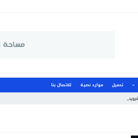
تحميل
موارد نصيـة
للاتصال بنا
فرويدية ف_