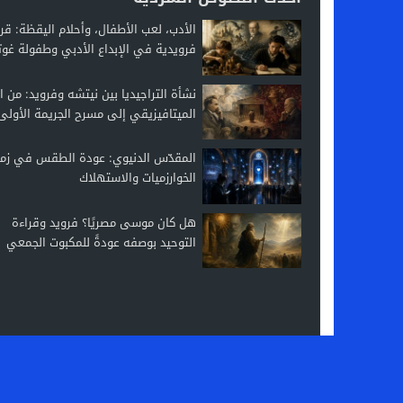
الأدب، لعب الأطفال، وأحلام اليقظة: قر
فرويدية في الإبداع الأدبي وطفولة غوت
نشأة التراجيديا بين نيتشه وفرويد: من ال
الميتافيزيقي إلى مسرح الجريمة الأولى
المقدّس الدنيوي: عودة الطقس في زم
الخوارزميات والاستهلاك
هل كان موسى مصريًا؟ فرويد وقراءة
التوحيد بوصفه عودةً للمكبوت الجمعي
© 2026 جميع الحقوق محفوظة.
Mohamed Aslim