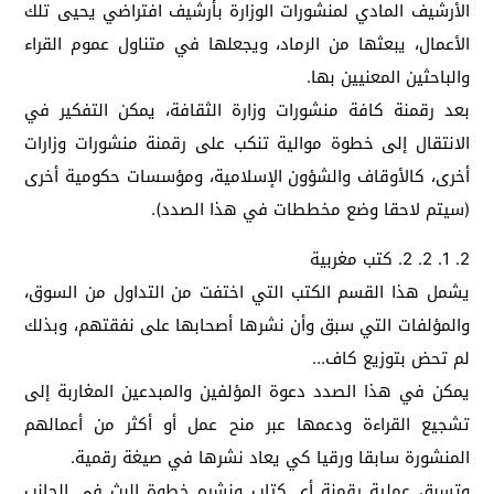
الأرشيف المادي لمنشورات الوزارة بأرشيف افتراضي يحيى تلك
الأعمال، يبعثها من الرماد، ويجعلها في متناول عموم القراء
والباحثين المعنيين بها.
بعد رقمنة كافة منشورات وزارة الثقافة، يمكن التفكير في
الانتقال إلى خطوة موالية تنكب على رقمنة منشورات وزارات
أخرى، كالأوقاف والشؤون الإسلامية، ومؤسسات حكومية أخرى
(سيتم لاحقا وضع مخططات في هذا الصدد).
2. 1. 2. 2. كتب مغربية
يشمل هذا القسم الكتب التي اختفت من التداول من السوق،
والمؤلفات التي سبق وأن نشرها أصحابها على نفقتهم، وبذلك
لم تحض بتوزيع كاف…
يمكن في هذا الصدد دعوة المؤلفين والمبدعين المغاربة إلى
تشجيع القراءة ودعمها عبر منح عمل أو أكثر من أعمالهم
المنشورة سابقا ورقيا كي يعاد نشرها في صيغة رقمية.
وتسبق عملية رقمنة أي كتاب ونشره خطوة البث في الجانب