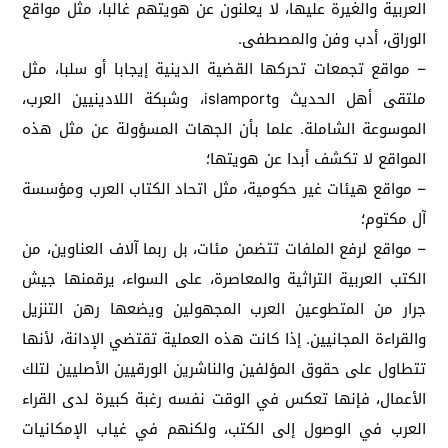
العربية والغيرة عليها، لا يعلنون عن هويتهم غالبا، مثل مواقع
الوراق، أدب وفن والمصطفى.
– مواقع تجمعات تحركها القضية الدينية إيجابا أو سلبا، مثل
ملتقى أهل الحديث وislamport، وشبكة اللادينيين العرب،
الموسوعة الشاملة. علما بأن الجهات المسؤولة عن مثل هذه
المواقع لا تكشف أبدا عن هويتها؛
– مواقع هيئات غير حكومية، مثل اتحاد الكتاب العرب ومؤسسة
آل مكتوم؛
– مواقع لرفع الملفات تتضمن مئات، بل ربما آلاف العناوين، من
الكتب العربية التراثية والمعاصرة، على السواء، يرقمنها جيش
جرار من المتطوعين العرب المجهولين ويضعها رهن التنزيل
والقراءة المجانيين. إذا كانت هذه العملية تقتضي الإدانة، لأنها
تتطاول على حقوق المؤلفين والناشرين الورقيين الأصليين لتلك
الأعمال، فإنها تعكس في الوقت نفسه رغبة كبيرة لدى القراء
العرب في الوصول إلى الكتب، ولكنهم في غياب الإمكانيات