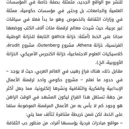
للنشر مع الواقع الجديد، متمثلة بصفة خاصة في المؤسسات
العلمية والجامعات، بل وحتى في مؤسسات حكومية، ممثلة
في وزارات الثقافة بالخصوص. وهو ما بدأ فعلا في سياقات
غير عربية، حيث شيدت معالم لرقمنة مئات آلاف الكتب ووضعها
مجانا على الخط (أمثلة: خزانة gallica التابعة للخزانة الوطنية
الفرنسية، خزانة Athena، مشروع Gutenberg، مشروع érudit،
كلاسيكيات العلوم الاجتماعية، خزانة الكنجرس الأمريكي، الخزانة
الأوروبية، الخ.).
مقابل ذلك، هناك فراغ رهيب في العالم العربي، حيث لا يوجد –
في حدود ما نعلم – مشروع حكومي واحد لرقمنة الأعمال
الإبداعية والفكرية والثقافية ونشرها إلكترونيا، مما جعل أكثر
من جهة تستغل هذا الفراغ ليكون المشهد في الوقت الراهن
هو وجود كم لا بأس به من الأعمال المرقمنة الموضوعة سلفا
على الخط، لكن ضمن خريطة متنافرة تتألف مما يلي:
– مواقع مبادرات فردية يؤسسها أفراد، من منظور حب الثقافة