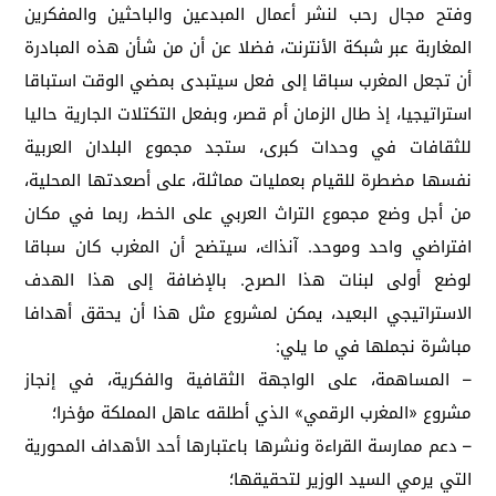
وفتح مجال رحب لنشر أعمال المبدعين والباحثين والمفكرين
المغاربة عبر شبكة الأنترنت، فضلا عن أن من شأن هذه المبادرة
أن تجعل المغرب سباقا إلى فعل سيتبدى بمضي الوقت استباقا
استراتيجيا، إذ طال الزمان أم قصر، وبفعل التكتلات الجارية حاليا
للثقافات في وحدات كبرى، ستجد مجموع البلدان العربية
نفسها مضطرة للقيام بعمليات مماثلة، على أصعدتها المحلية،
من أجل وضع مجموع التراث العربي على الخط، ربما في مكان
افتراضي واحد وموحد. آنذاك، سيتضح أن المغرب كان سباقا
لوضع أولى لبنات هذا الصرح. بالإضافة إلى هذا الهدف
الاستراتيجي البعيد، يمكن لمشروع مثل هذا أن يحقق أهدافا
مباشرة نجملها في ما يلي:
– المساهمة، على الواجهة الثقافية والفكرية، في إنجاز
مشروع «المغرب الرقمي» الذي أطلقه عاهل المملكة مؤخرا؛
– دعم ممارسة القراءة ونشرها باعتبارها أحد الأهداف المحورية
التي يرمي السيد الوزير لتحقيقها؛