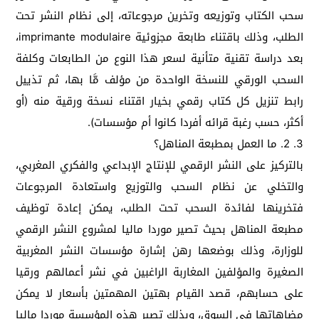
سحب الكتاب وتوزيعه وتخرين مرجوعاته، إلى نظام النشر تحت
الطلب، وذلك باقتناء طابعة مجزوئية imprimante modulaire،
بعد دراسة تقنية متأنية لسعر هذا النوع من الطابعات وكلفة
السحب الورقي للنسخة الواحدة من مؤلف مَّا بها، ثم تذييل
رابط تنزيل كل كتاب رقمي بخيار اقتناء نسخة ورقية منه (أو
أكثر، حسب رغبة قرائه أفردا كانوا أم مؤسسات).
3. 2. ما العمل بمطبعة المناهل؟
بالتركيز على النشر الرقمي للإنتاج الإبداعي والفكري المغربي،
والتخلي عن نظام السحب والتوزيع واستعادة المرجوعات
فتخرينها لفائدة السحب تحت الطلب، يمكن إعادة توظيف
مطبعة المناهل بحيث تصير موردا ماليا لمشروع النشر الرقمي
للوزارة، وذلك بوضعها رهن إشارة مؤسسات النشر المغربية
الصغيرة والمؤلفين المغاربة الراغبين في نشر أعمالهم ورقيا
على حسابهم، قصد القيام بهتين المهمتين بأسعار لا يمكن
مضاهاتها في السوق، وبذلك تصير هذه المؤسسة موردا ماليا