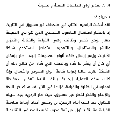
4. 5. تقدير أولي للحاجيات التقنية والبشرية
• ديباجـة:
لقد أدخلت الرقمية الكتاب في منعطف غير مسبوق في التاريخ،
إذ بانتشار استعمال الحاسوب الشخصي الذي هو في الحقيقة
جهاز يؤدي خمس وظائف وهي: القراءة والكتابة والتخزين
والنشر والاستقبال، وبالتعميم المتواصل لاستخدم شبكة
الأنترنت ويُسر إرسال كافة أنواع المعلومات إليها، صار بإمكان
أي كان أن ينشر ما شاء وبالصفة التي شاء. من نتائج ذلك أن
الشبكة تعرف حاليا إغراقا بكافة أنواع النصوص والأعمال. وإذا
كانت هذه العملية إيجابية بالنظر لأنها تعكس دمقرطة
لممارستي الكتابة والقراءة، فإنها في الآن نفسه، تعرض اللغة
والإبداع والفكر لخطر غير مسبوق، حيث صار الرديء يجد سبيله
للتداول جنبا لجنب أمام الرصين، بل ويحقق أحيانا أرقاما قياسية
للقراءة مقارنة بالأول. من ثمة وجوب تكيف المصافي التقليدية