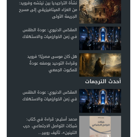
نشأة التراجيديا بين نيتشه وفرويد:
من العزاء الميتافيزيقي إلى مسرح
الجريمة الأولى
المقدّس الدنيوي: عودة الطقس
في زمن الخوارزميات والاستهلاك
هل كان موسى مصريًا؟ فرويد
وقراءة التوحيد بوصفه عودةً
للمكبوت الجمعي
أحدث الترجمات
المقدّس الدنيوي: عودة الطقس
في زمن الخوارزميات والاستهلاك
محمد أسليـم: قراءة في كتاب:
شبكات التواصل الاجتماعي. حرب
التنينين»، تأليف روبير...