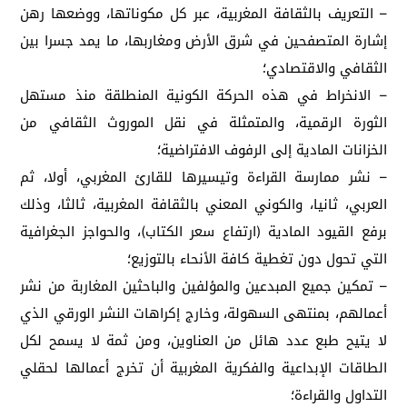
– التعريف بالثقافة المغربية، عبر كل مكوناتها، ووضعها رهن
إشارة المتصفحين في شرق الأرض ومغاربها، ما يمد جسرا بين
الثقافي والاقتصادي؛
– الانخراط في هذه الحركة الكونية المنطلقة منذ مستهل
الثورة الرقمية، والمتمثلة في نقل الموروث الثقافي من
الخزانات المادية إلى الرفوف الافتراضية؛
– نشر ممارسة القراءة وتيسيرها للقارئ المغربي، أولا، ثم
العربي، ثانيا، والكوني المعني بالثقافة المغربية، ثالثا، وذلك
برفع القيود المادية (ارتفاع سعر الكتاب)، والحواجز الجغرافية
التي تحول دون تغطية كافة الأنحاء بالتوزيع؛
– تمكين جميع المبدعين والمؤلفين والباحثين المغاربة من نشر
أعمالهم، بمنتهى السهولة، وخارج إكراهات النشر الورقي الذي
لا يتيح طبع عدد هائل من العناوين، ومن ثمة لا يسمح لكل
الطاقات الإبداعية والفكرية المغربية أن تخرج أعمالها لحقلي
التداول والقراءة؛