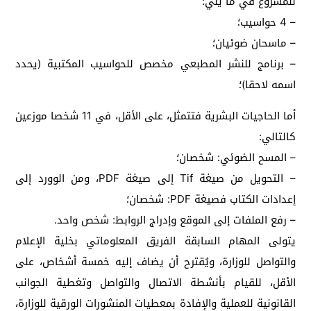
للمشروع في ما يلي:
– 4 حواسيب؛
– ماسحان ضوئيان؛
– برنامج للنشر المطبعي مخصص للحواسيب المكتبية (يحدد
اسمه لاحقا)؛
أما الحاجيات البشرية فتتمثل، على الأقل، في 11 شخصا موزعين
كالتالي:
– المسح الضوئي: شخصان؛
– التحويل من صيغة Tif إلى صيغة PDF، ومن الوورد إلى
إعدادات الكتاب فصيغة PDF: شخصان؛
– رفع الملفات إلى الموقع وإدراج الروابط: شخص واحد.
يتولى المهام السابقة الفريق المعلوماتي بخلية الإعلام
والتواصل للوزارة، ويُقترح أن يضاف إليه خمسة أشخاص، على
الأقل، للقيام بأنشطة الاتصال والتواصل وتغطية الجوانب
القانونية للعملية والإفادة بمعطيات المنشورات الورقية للوزارة،