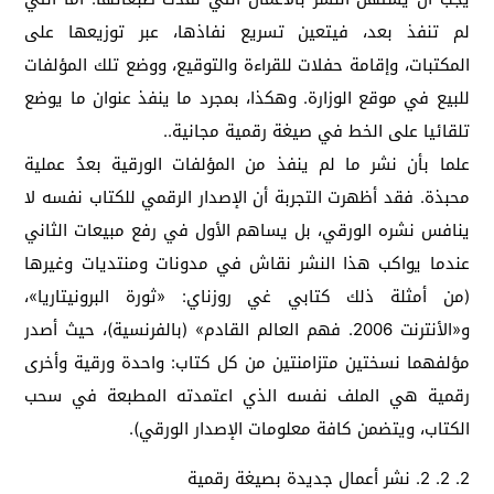
لم تنفذ بعد، فيتعين تسريع نفاذها، عبر توزيعها على
المكتبات، وإقامة حفلات للقراءة والتوقيع، ووضع تلك المؤلفات
للبيع في موقع الوزارة. وهكذا، بمجرد ما ينفذ عنوان ما يوضع
تلقائيا على الخط في صيغة رقمية مجانية..
علما بأن نشر ما لم ينفذ من المؤلفات الورقية بعدُ عملية
محبذة. فقد أظهرت التجربة أن الإصدار الرقمي للكتاب نفسه لا
ينافس نشره الورقي، بل يساهم الأول في رفع مبيعات الثاني
عندما يواكب هذا النشر نقاش في مدونات ومنتديات وغيرها
(من أمثلة ذلك كتابي غي روزناي: «ثورة البرونيتاريا»،
و«الأنترنت 2006. فهم العالم القادم» (بالفرنسية)، حيث أصدر
مؤلفهما نسختين متزامنتين من كل كتاب: واحدة ورقية وأخرى
رقمية هي الملف نفسه الذي اعتمدته المطبعة في سحب
الكتاب، ويتضمن كافة معلومات الإصدار الورقي).
2. 2. 2. نشر أعمال جديدة بصيغة رقمية