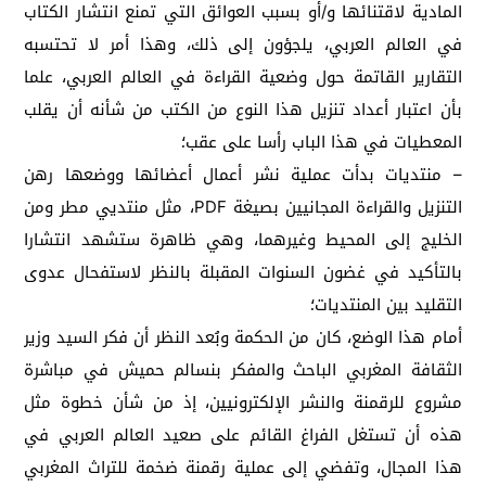
المادية لاقتنائها و/أو بسبب العوائق التي تمنع انتشار الكتاب
في العالم العربي، يلجؤون إلى ذلك، وهذا أمر لا تحتسبه
التقارير القاتمة حول وضعية القراءة في العالم العربي، علما
بأن اعتبار أعداد تنزيل هذا النوع من الكتب من شأنه أن يقلب
المعطيات في هذا الباب رأسا على عقب؛
– منتديات بدأت عملية نشر أعمال أعضائها ووضعها رهن
التنزيل والقراءة المجانيين بصيغة PDF، مثل منتديي مطر ومن
الخليج إلى المحيط وغيرهما، وهي ظاهرة ستشهد انتشارا
بالتأكيد في غضون السنوات المقبلة بالنظر لاستفحال عدوى
التقليد بين المنتديات؛
أمام هذا الوضع، كان من الحكمة وبُعد النظر أن فكر السيد وزير
الثقافة المغربي الباحث والمفكر بنسالم حميش في مباشرة
مشروع للرقمنة والنشر الإلكترونيين، إذ من شأن خطوة مثل
هذه أن تستغل الفراغ القائم على صعيد العالم العربي في
هذا المجال، وتفضي إلى عملية رقمنة ضخمة للتراث المغربي