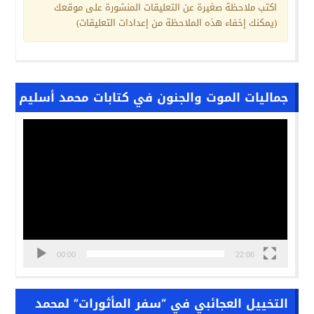
اكتب ملاحظة صغيرة عن التعليقات المنشورة على موقعك
(يمكنك إخفاء هذه الملاحظة من إعدادات التعليقات)
جماليات الموت والجنون في كتابات محمد أسليم
مشغل
الفيديو
00:00
22:06
التخييل العجائبي في “سفر المأثورات” لمحمد