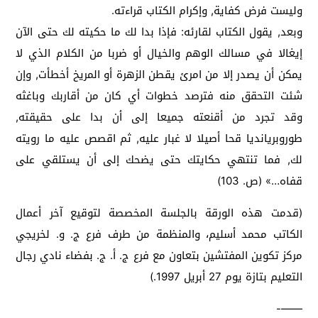
وليست فرض كفاية, وإكرام الكتاب قراءته.
وبعد, يقول الكتاب لقارئه: فإذا بدا لك ما حكيته لك حتى الآن
إيغالا في مسالك الوهم والخيال أو ضربا من الكلام الذي لا
يمكن أن يصدر إلا من امرئ يقطن الزهرة أو المريخ أخطأت, وإن
شئت التحقق منه فترصد خطوات أي كان من أقاربك وباغثه
وقد تجرد من أقنعته جميعا إلى أن بدا على حقيقته,
طوروبريانديا قحا أصيلا لا غبار عليه, ثم اقصص عليه ما رويته
لك, فما تنتهي حكايتك حتى يضحك إلى أن يستلقي على
قفاه…» (ص. 103)
(قدمت هذه الورقة بالجلسة المخصصة لتوقيع آخر أعمال
الكاتب محمد أسليم، والمنظمة من طرف فرع ج. و. لخريجي
مركز تكوين المفتشين بتعاون مع فرع ج. أ. ج. بفضاء نادي رجال
التعليم بتازة يوم 27 أبريل 1997.)
——-