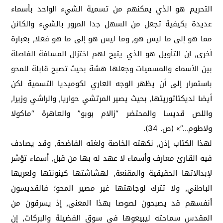
التحريم هو الذي يمكنهم من تسمية الشيء الواحد بأسماء
عديدة بكيفية تجعل من السهل جدا المرور بالشيء والكائن
مما هو إلى ما ليس هو, وما ليس هو إلى ما هو فعلا, بعبارة
أخرى, إن التأويل هو الذي يتيح لهم اختزال المسافة الفاصلة
بين الأسماء والمسميات وجعلها هشة بحيث تصبح قابلة للمحو
باستمرار إلى أن يظهر الوجه العاري لكوميديا التسمية لكن
أيضا لديكتاتوريتها, بحيث يصير المرتشي حواريا, والراشي وزيرا,
واللص قديسا والمحتضر “زالام بوبو” والعاهرة “ماكولا
ولاطوم…”» (ص. 34).
لهذا الكتاب إذن, نكهته الخاصة ولغته الفاضحة, وقد يصادف
فيه القارئ معارف وأسماء لا عهد له بها من قبل, أسماء تؤشر
لإبدالاتها الحقيقية والمقنعة, لهشاشتها كينونتها ولعريها
الباطني, ولا تترك لوجاهتها غير مصير المحو؛ فالقديسون
أنفسهم قد يصبحون لصوصا بهذا المعنى, إذ يسرقون من
المقدس سماحته ليبيعوها في سوق الفضيلة والبركات, إن