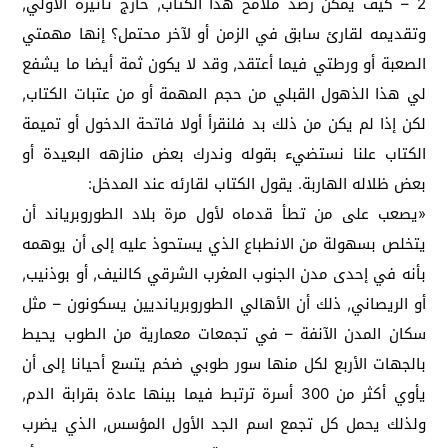
2 – كيف يمكن رصد ملامح هذا الكتاب, خارج تأثيره الأولي,
وتقديمه لقارئ سابق في الزمن أو لآخر محتمل؟ إنها مهمتي
الصعبة أو ورطتي فيما أعتقد, وقد لا يكون ثمة أيضا ما يشفع
لي هذا الذهول القبلي من حجم المهمة أو من عتبات الكتاب,
لكن إذا لم يكن من ذلك بد فلنقرأ أولا فاتحة الدخول أو تميمة
الكتاب علنا نستضيء بقوله وندرك بعض منازهه البعيدة أو
بعض ظلاله الهاربة. يقول الكتاب لقارئه عند المدخل:
«يصعب على من تطأ قدماه لأول مرة بلاد الطوروبرياند أن
يتخلص بسهولة من الانطباع الذي يستحوذ عليه إلى أن يوهمه
بأنه في إحدى مدن الجنوب المغرب الشرقي كالنيف, أو بوذنيب,
أو الريصاني, ذلك أن الأهالي الطوروبريانديين يسكونون – مثل
سكان المدن الآنفة – في تجمعات معمارية من الطوب يحيط
بالجهات الأربع لكل منها سور طوبي ضخم يتسع أحيانا إلى أن
يأوي أكثر من 300 أسرة ترتبط فيما بينها عادة بقرابة الدم,
ولذلك يحمل كل تجمع اسم الجد الأول المؤسس, الذي يضرب