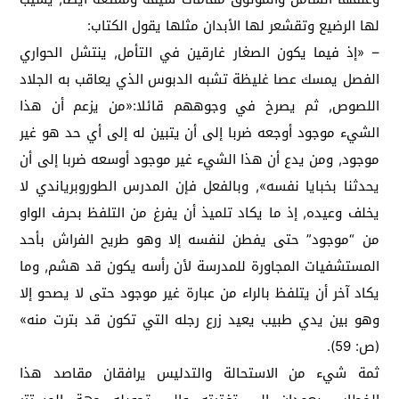
لها الرضيع وتقشعر لها الأبدان مثلها يقول الكتاب:
– «إذ فيما يكون الصغار غارقين في التأمل, ينتشل الحواري
الفصل يمسك عصا غليظة تشبه الدبوس الذي يعاقب به الجلاد
اللصوص, ثم يصرخ في وجوههم قائلا:«من يزعم أن هذا
الشيء موجود أوجعه ضربا إلى أن يتبين له إلى أي حد هو غير
موجود, ومن يدع أن هذا الشيء غير موجود أوسعه ضربا إلى أن
يحدثنا بخبايا نفسه», وبالفعل فإن المدرس الطوروبرياندي لا
يخلف وعيده, إذ ما يكاد تلميذ أن يفرغ من التلفظ بحرف الواو
من “موجود” حتى يفطن لنفسه إلا وهو طريح الفراش بأحد
المستشفيات المجاورة للمدرسة لأن رأسه يكون قد هشم, وما
يكاد آخر أن يتلفظ بالراء من عبارة غير موجود حتى لا يصحو إلا
وهو بين يدي طبيب يعيد زرع رجله التي تكون قد بترت منه»
(ص: 59).
ثمة شيء من الاستحالة والتدليس يرافقان مقاصد هذا