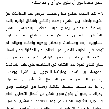
المدن جميعا دون أن تكون في أي واحد منها»
3 – هذا الكتاب مخادع حقا ومختلف, تترسخ فيه التماثلات بين
الشبيه وأصله, بين الشيء وضده وتنتفي بأشكال قرائية بالغة
البساطة والتداخل, يمتزج فيه المحكي بالمعرفي, الفني
بالتأويلي, المنسي بالمفكر فيه وتتقاطع عند مساربه
الأسلوبية أزمة ومسافات ومصائر ووجوه وأمكنة وعوالم لم
توجد في الطرف القصي من العالم, من الحكاية ومن اسمنا
المهدد بالجرح دائما والمحمي بعزلته, ولا توجد أيضا في أي
مكان تنتني قدرة هذا الكتاب في المخادعة على عقد التماثلات
المموهة بين الأسماء ومنبتها اللغوي, بين الأشياء وبعدها
الإيحائي, الحقيقي ربما, في المجتمع والثقافة وزمن الاستقراء,
إذ ما قد تحسبه حقيقيا, نهائيا, راسخا في الوظيفة وفي
الإدراك لا يعدو أن يكون سوى شكل من أشكال التضليل العام
أو تجليا للغباوة المنتشرة, وما تعتقده هامشيا, منسيا,
متواريا, ما يكون إلا هو الحاسم والمطلق والأساسي, الفاعل