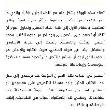
تعقد هذه الورقة بشكل عام مع النداء الجليل «اقرأ» والذي ما
فتئ العديد من الكتاب يطلقونه بأكثر من مناسبة, وهي
تستجيب بالمقام الأول إلى هذا النداء الجميل, وتحاول اليوم أن
تنظر أو تصعد, على الأصح, إلى وجه آخر من وجوه الكاتب محمد
أسليم, الباذخة والعميقة, وتنصت إلى صوته الأساسي
والمفضل أيضا, غير صوته المهني, صوت الكتابة والإبداع, هو
الصوت الذي نرجو أن يستمر وينتصر, وأن تحجبه مهما علت ضجة
المؤسسات وإرغاماتها المرتقبة.
أستجير في البداية بهذا العنوان المؤقت عله يرشدني إلى دغل
هذا الكتاب المثير, وأود مسبقا التنصيص على مفهومين أو
مسلكين أساسيين ستعبرهما هذه الورقة المستعجلة حقا
لمقاصدها, وسنبني هذا الاستقراء المبالغ في انطباعيته, إنهما
«الإضاءة» و «الكتاب».