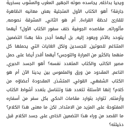
ويحيا بداخله, يجاسده صوته الجهير, المغرب والمشوب بسخرية
جارفة؟ أهو الكتاب الأول المتجلية بعض معانيه الظاهرة
للقارئ لحظة القراءة, أم هو الثاني, المشرقة نصوصه,
مأثوراته, مقاصده الجوفية خلف سفور الكتاب الأول؟ أيهما
يتوحد بالآخر ويعود إليه, بل أيهما أجدر حقا بهذا التضمين
المتناغم للصوتين, للجسدين ولكل الغايات التي يحملها كل
منهما بالكثير من المرارة والتوجس؟ أيهما أقدر أيضا على حمل
مصير الكاتب والكتاب المتعدد نفسه؟ أهو الجسد الحبري,
الناعم, المقدود من ورق والملموس بين يدينا الآن أم هو
الكتاب الشفهي, القولي, المتشذر, المقدودة أعضاؤه من
كلام؟ إنها الأسئلة تتعدد هنا وتتناسل بتعدد أشواط الكتاب
وأزمنته, تتوارد بتوارد مقامات الحكي بكل سفر من أسفاره
المفتوحة على المزيد من الامتداد, لكن ما معنى هذا الكلام؟
ما القصد من وراء هذا التضمين الخاص على جسد الكلام قبل
دخيلته؟