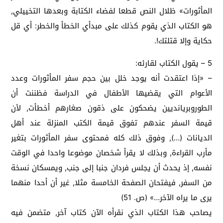
المأثورات» ظلال النص قطعا لفضاء الكتابة وبعدها التخييلي,
هو الكتاب الذي يقوم كذلك على مبدأي الخطأ والخطر: أي قل
حكاية وإلا قتلتك!.
5 – يقول الكتاب لقارئه:
– «إذا اعتقدت أنه يوجد خلل بين حجم سفر المأثورات وعدد
الأعوام التي يقضيها الأطفال في الدراسة فظننت أن
الطوروبريانديين يضحكون على ذقون صغارهم أخطأت, لأن
قيمة السفر عندهم تفوق قيمة الكتب المنزلة عند أهل
الديانات (…), وفوق ذلك كله فمحتوى سفر المأثورات بتغير
مأرب القراءة, وبذلك لا يقرأ شخصان موضوعا واحدا في الوقت
نفسه, إذ يحدث أن يجلس فردان جنبا إلى جنب, ويمسكان نسخة
من السفر, فيفتحان الصفحة الخامسة مثلا, غير أن أحدا منهما
يرى ما يراه الآخر…» (ص. 51)
يصاحب هذا الكتاب الذي نقرأه الآن كتاب آخر, متضمن فيه