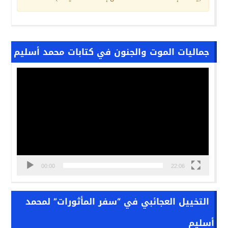
جماليات الموت والجنون في كتابات محمد أسليم
مشغل
الفيديو
00:00
22:06
التخييل العجائبي في “سفر المأثورات” لمحمد
أسليم