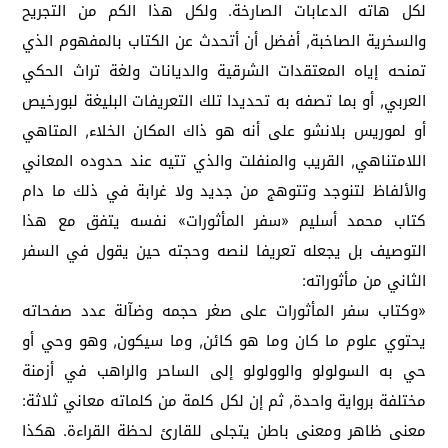
لكل هاته الدعابات الصارخة. ولكل هذا الكم من التجريح
والسخرية الصاخبة, أفضل أن أتحدث عن الكتاب بالمفهوم الذي
تمنحه إياه المعتقدات الشرقية والديانات ولغة تراث الحكي
العربي, أو بما تصفه به تحديدا تلك التعريفات البليغة لبورخيص
أو لموريس بلانشو على أنه هو ذاك المكان الخلاء, المتاهي
اللامتناهي, القريب والمنفلت والذي تتيه عند حدوده المعاني
والألفاظ لتنوجد وتتوهج من جديد ولا غرابة في ذلك ما دام
كتاب محمد أسليم «سفر المأثورات» نفسه يتفق مع هذا
التوصيف بل يجعله تعريفا لنصه وحجته حين يقول في السفر
الثاني من مأثوراته:
«وكتاب سفر المأثورات على صغر حجمه وضآلة عدد صفحاته
يحتوي علوم ما كان وما هو كائن, وما سيكون, وهو وحي أو
حي به السولولو والوولولو إلى الساحر والراهب في أزمنة
مختلفة برواية واحدة, ثم إن لكل كلمة من كلماته معاني ثلاثة:
معنى ظاهر ومعنى باطن يتجلى للقارئ لحظة القراءة. هكذا