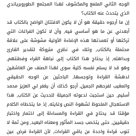
الوجه الثاني الملمع والمكشوف لهذا المجتمع الطوروبرياندي
الذي يتحدث عنه الكتاب؟
إن ما أرجوه حقيقة هو أن لا يكون الافتتان الواضح بالكتاب قد
أبعدني عن ما هو أساسي فيه, وأن لا تكون الفراغات التي
تركتها أو تعمدتها هذه الإضاءة الأولية مشوشة على علاقة
محتملة بالكتاب, وتلك في نظري متروكة لتقدير القارئ
وبداهته, إذ يحتاج هذا الكتاب إلى نباهة القراء وفطنتهم,
وهو قد لا يسلم نفسه كلية سوى لهذا الصنف من العاشقين
لدهشة القراءة وتوجسها, الباحثين عن الوجه الحقيقي
والمغيب لفرحهم الجميل, أرجو كذلك أن يغفر لي العزيز محمد
أسليم, حين استجبت لدعوته الجميلة للحديث عن الكتاب, هذا
الاستعجال الملحوظ لشهوة النص وغايته, إذ ما يتخطاه الكلام
مؤقتا قد يحتاج في القراءة والمساءلة إلى اختمار واختبار
حقيقيين, حتى يتخصب جسد المأثور ومعناه البعيد, ومن ثمة لا
تنوب قراءة واحدة عن باقي القراءات, لأن القراءة فرض عين