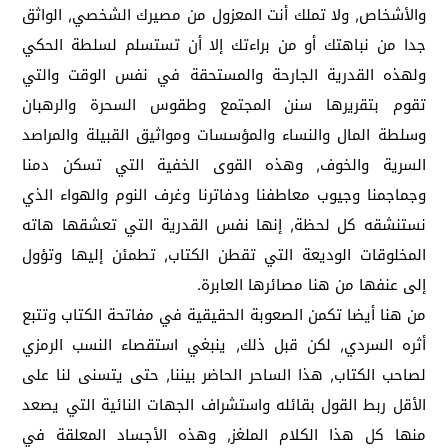
والأشخاص, ولا تملك أنت المعزول من مصيرك الشخصي, الواثق
جدا من نباهتك أو من براءتك إلا أن تستسلم لسلطة الحكي
ولهذه القدرية الجارحة والمستحقة في نفس الوقت والتي
تقوم بتقريرها سنن المجتمع وطقوس السحرة والرهبان
وسلطة المال والنساء والمؤسسات ومواثيق القبيلة والمراصد
السرية والخوف, وهذه القوى الخفية التي تسكن دمنا
وجماجمنا وجيوب معاطفنا ودفاترنا وغرف النوم والهواء الذي
نستنشقه كل لحظة, إنها نفس القدرية التي تعشقها هاته
المخلوقات الوديعة التي تقطن الكتاب, تطمئن إليها وتؤول
إلى عنفها من هنا مصائرها العابرة.
من هنا أيضا تكمن الصعوبة الحقيقية في مفاتحة الكتاب وتتبع
أثره السردي, لكن قبل ذلك, ينبغي استقصاء النسب الرمزي
لصاحب الكتاب, هذا الساحر الحاضر بيننا, حتى يتسنى لنا على
الأقل ربط القول بقائله واستشراف الجهات النائية التي يصعد
منها كل هذا الكلام الملغز, وهذه الأجساد المعلقة في