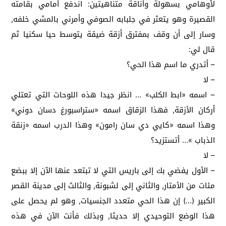
لأوهامي بسهولة وأناقة متناهيتين: اندفع أمامي بقامته
القصيرة وهو يتعثر في جلبابه الصوفي وأمرني بالمشي خلفه,
وسار إلى أن وقف بمفترق أزقة ضيقة يتوسط حيا سكنيا ثم
قال لي:
– أتدري ما اسم هذا الحي؟
– لا
– اسمه «ابط الكلب» … انظر جيدا هذه اللوحات التي تعتلي
أركان الأزقة, فهذا الزقاق اسمه «ستراسبورغ دسان دوني»
وهذا اسمه «كايي دي سان رامون» وهذا الدرب اسمه «زنقة
الذباب »… أتستزيد؟
– لا
– الأول يفضي بك إلى باريس التي لا تبتعد عنها الآن إلا ببضع
مئات من الأمتار, والثاني إلى لشبونة, والثالث إلى مدينة القصر
الكبير (…) إن هذا الحي متعدد الجنسيات, وهو لم يحصل على
هذا الوضع التوحيدي إلا حديثا, وبذلك فأنت الآن في هذه