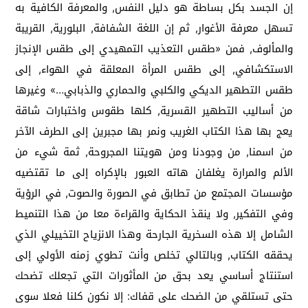
إن الجسد بكل بساطة هو دليل النفس, والمعرفة الكافية به
تسهل معرفة الأغوار, ثم إن اللغة الشفافة, البلورية, القريبة
والمألوف, فمن «طقس التعذيب التمهيدي إلى طقس الإنجاز
الاستكشافي, إلى طقس المرأة المعلقة في الهواء, إلى
طقس التطهير الديكي والكلبي والحماري والذبابي…» وغيرها
من أساليب التطهير القسرية, كلها طقوس واختبارات شاقة
يعج بها هذا الكتاب الغريب ونمر بها مجبرين إلى الطرف الآخر
من اسمنا, من وجودنا ومن هويتنا المجروحة, ثمة شيء من
الألم والمرارة يغلفان هاته العبور بالإكراه إلى ما تقتضيه
مؤسسات المجتمع من تطابق في الصورة والصوت, في الرؤية
وفي التفكير, ولا ينقذ الحكاية والقراءة معا من هذا التنميط
الشامل إلا هذه السخرية الجارحة وهذا الانزياح التخييلي الذي
يحققه الكتاب, وبالتالي تخلص وأنت تطوي زمنه الأولي إلى
استنتاج أساسي يعد بحق من المأثورات التي تجعلك تضحك
حتى تستلقي من الضحك على قفاك: إلا نكون كلنا فعلا سوى