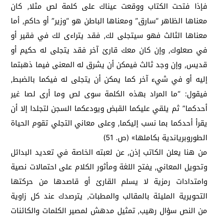
فإذا فتحت الكتاب ووقعت عيناك على كلمة لص مثلا, كان
معناها الظاهر “سارق” ومعناها الباطن هو “وزير” أو حاكم, أما
معناها الثالث فهو سيتجلى لك, فقد يتراءى لك في فقير أو
في صعلوك, وإن كان معك قارئ آخر فقد يتجلى له حكيم أو
قديس, وإن وجد ثالث فيمكن أن يشرق له المعنى فيما ذهبتما
إليه أو في شيء آخر كما يمكن أن يتجلى له فيكما بالضبط,
فيقول: “ما المراد بهذه الكلمة سوى لص وما أرى لصا غير
أحدكما” ثم يلقي عليكما القبض ويودعكما السجن لتجلدا إلا أن
يقرأ أحدكما بما نسب إليكما, وعلى معاني التجلي تقوم الحياة
الطوروبرياندية بكاملها» (ص. 51)
من هنا يعلن الكاتب إذن, عن لعبته الخاصة في تعديد البدائل
وتحويل المعاني, يفتح اللغة ومأثور الكلام على احتمالات نصية
وامتدادات رمزية لا يسلم القارئ أو قاصدها من حركتها
التحويرية المليئة بالمقالب والمطبات, يترصدك عند كل زاوية
من النص سؤال رهيب, تمثيل مدهش لمصير الكلمات والكائنات