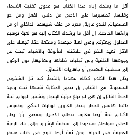
أقل ما يمنحك إياه هذا الكتاب هو عدوى تفتيت الأسماء
وقلبها, تطهيرها على الأصح, من دنس الفعل ومن جو
المسميات, لتبدو عارية, مجرد من عنف شبيهها الداخلي أو من
براءتها الخادعة, إن أقل ما يرشدك الكتاب إليه هو لعبة توهيم
المدلول وبعثرته, وهي لعبة مجهدة وممتعة حقا, تجعلك على
الأقل تعيد النظر في علاقتك المألوفة بالأشياء, تبحث عن
وجوهها الخلفية وعن تجليات ظلالها ومعانيها, دون الركون
إلى سطحية المعطى أو جاهزيات الأنساق.
يظل هذا الكلام كذلك مهددا بالخطأ, كما كل الشخوص
المسجونة في الكتاب, بل تصبح الحكاية نفسها تحت وعيد
الخطأ القاتل, إن هي لم تبلغ مرتبة الإعجاز وتشفير الجواب, ثمة
دائما هامش للخطر ينتظر العابرين لبوابات الحكي وطقوس
الكتاب, ثمة أيضا معارف تتطلب الاختيار وتقضي بأن يظل
الحكي متواصلا, مشدودا إلى منطقة الإشراق وإلى تلك الرغبة
العميقة في الحياة, ومن ثمة أيضا تلوح في كتاب «سفر