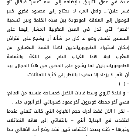
عادة في عمق التاريخ, بالإضافة إلى اسم “غسر” فيقال “أو
غسر علان”… ولعل المرء لا يحتاج إلى مجهود فكري كبير
للوصول إلى العلاقة الموجودة بين هذه الكلمة وبين تسمية
“قصر” التي تدل في المدن المغربية المشار إليها على
المسمى نفسه, وهو ما كان من شأنه أن يشجع على افتراض
إمكان استيراد الطوروبريانديين لهذا النمط المعماري من
المغرب لولا هذا الغياب التام في اللغة والثقافة
الطوروبريانديتين, لما يشجع على المضي في هذا المجال, بيد
أن الأمر لا يزداد إلا تعقيدا بالنظر إلى كثرة التماثلات:
– (…)
– والبلدة تنزوي وسط غابات النخيل كمساحة منسية من العالم:
فهي آخر محطة كودرون, آخر عمود كهربائي, آخر أنبوب ماء…
– لكن ! الآن فقط أدرك حجم الغباوة التي كانت تلفني عندما
اعتقدت في البداية أنني – بالتفاتي إلى هاته التماثلات
وغيرها – كنت بصدد اكتشاف كبير, فقد وضع أحد الأهالي حدا