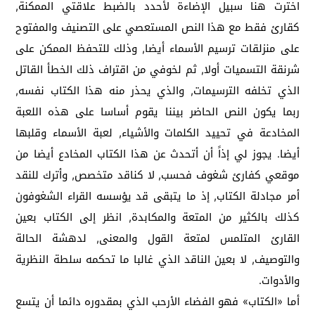
اخترت هنا سبيل الإضاءة لأحدد بالضبط علاقتي الممكنة,
كقارئ فقط مع هذا النص المستعصي على التصنيف والمفتوح
على منزلقات ترسيم الأسماء أيضا, وذلك للتحفظ الممكن على
شرنقة التسميات أولا, ثم لخوفي من اقتراف ذلك الخطأ القاتل
الذي تخلفه الترسيمات, والذي يحذر منه هذا الكتاب نفسه,
ربما يكون النص الحاضر بيننا يقوم أساسا على هذه اللعبة
المخادعة في تحييد الكلمات والأشياء, لعبة الأسماء وقلبها
أيضا. يجوز لي إذاً أن أتحدث عن هذا الكتاب المخادع أيضا من
موقعي كفارئ شغوف فحسب, لا كناقد متخصص, وأترك للنقد
أمر مجادلة الكتاب, إذ ما يتبقى قد يؤسسه القراء الشغوفون
كذلك بالكثير من المتعة والمكابدة, انظر إلى الكتاب بعين
القارئ المتلمس لمتعة القول والمعنى, لدهشة الحالة
والتوصيف, لا بعين الناقد الذي غالبا ما تحكمه سلطة النظرية
والأدوات.
أما «الكتاب» فهو الفضاء الأرحب الذي بمقدوره دائما أن يتسع