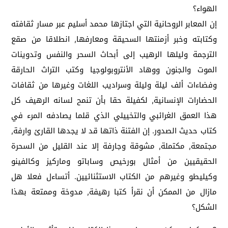
الهواء؟
إن المعابر الروحانية التي اجتازها محمد أسليم عبر مسار ثقافته
وكتابته وخبر أزمنتها السحيقة ومعارفها, انطلاقا من صقع
الترجمة وليلها الرهيب إلى أبحاث السحر والنفس وتدوينات
الموت والجنون ووهاد الأنتروبولوجيا وكتب التراث الحارقة
وفضاءات ألف ليلة وليلة وسراديب اللغات وغيرها من ثقافات
الحضارات الإنسانية, لكفيلة حقا بأن تنمح لسانه الرهيف كل
هذا العمق الغرائبي والتخييلي الذي قلما يصادفه المرء في
كتاب حديث الصدور. إن الفتنة ذاتها قد لا يجدها القارئ وارفة,
مجتمعة, مكتملة, مشوقة وجارفة إلا عند القليل من السحرة
الحقيقيين من أمثال بورخيص وساباتو وماركيز وكالفينو
وكيليطو وغيرهم من الكتاب الاستثنائيين. أتساءل فعلا هل
مازال من الممكن أن نقرأ كتبا رهيفة, مدوخة وممتعة بهذا
الشكل؟