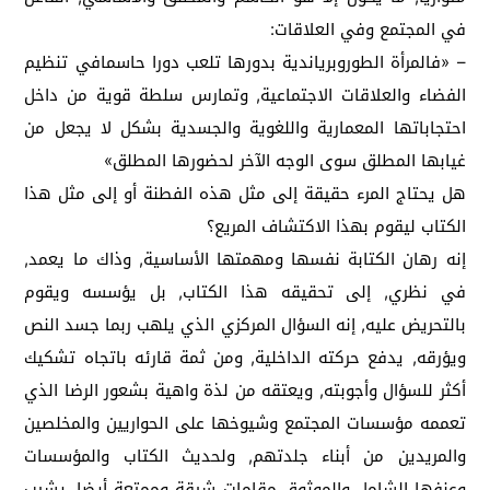
في المجتمع وفي العلاقات:
– «فالمرأة الطوروبرياندية بدورها تلعب دورا حاسمافي تنظيم
الفضاء والعلاقات الاجتماعية, وتمارس سلطة قوية من داخل
احتجاباتها المعمارية واللغوية والجسدية بشكل لا يجعل من
غيابها المطلق سوى الوجه الآخر لحضورها المطلق»
هل يحتاج المرء حقيقة إلى مثل هذه الفطنة أو إلى مثل هذا
الكتاب ليقوم بهذا الاكتشاف المريع؟
إنه رهان الكتابة نفسها ومهمتها الأساسية, وذاك ما يعمد,
في نظري, إلى تحقيقه هذا الكتاب, بل يؤسسه ويقوم
بالتحريض عليه, إنه السؤال المركزي الذي يلهب ربما جسد النص
ويؤرقه, يدفع حركته الداخلية, ومن ثمة قارئه باتجاه تشكيك
أكثر للسؤال وأجوبته, ويعتقه من لذة واهية بشعور الرضا الذي
تعممه مؤسسات المجتمع وشيوخها على الحواريين والمخلصين
والمريدين من أبناء جلدتهم, ولحديث الكتاب والمؤسسات
وعنفها الشامل والموثوق مقامات شيقة وممتعة أيضا, يشيب