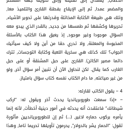
الخطاب, يعمدان إلى تفتيته وإلى تحويله جهة المستتر
والمضمر عمدا, ثم إلى الإيقاع بفطنة القارئ والتلميذ معا,
وتلك هي طبيعة الكتابة المخاتلة وقدرتها على تحوير الأشياء,
تحريرها وكشفها ثم طمسها من جديد, بالقدر الذي يبدو معه
السؤال موجودا وغير موجود, إذ يعبق هذا الكتاب بالأسئلة
المخبوءة والمعلنة, ولا تدري حقا من أين ولا كيف سيأتيك
الجواب؟ تلك كذلك هي سخرية اللعبة وكتابة التوجسات, تترك
دائما مصير الكائن/ القارئ على حبل المشنقة أو على حبل
الغارب كما يقال. لكن لنحاول الآن أن نتبين أمر سؤال آخر, ولو
من غير صياغته, ما دام الكتاب نفسه كتاب سؤال بامتياز.
4 – يقول الكاتب لقارئه:
– «إذا سمعت طوروبريانديا يحدث آخر ويقول له: “اركب
شيطانك” فاعتقدت أنه يحدثه في أمور دينية أخطأت, لأنه إنما
يأمره بركوب حماره لاغير, (…) ثم إن للطوروبريانديين مأثورة
تقول: “الحمار يشر بالدولار”, يحرمون تأويلها تحريما تاما, وهذا