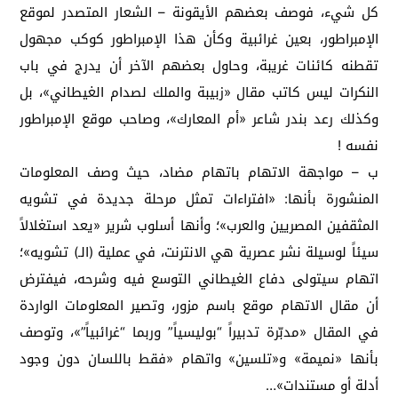
كل شيء، فوصف بعضهم الأيقونة – الشعار المتصدر لموقع
الإمبراطور، بعين غرائبية وكأن هذا الإمبراطور كوكب مجهول
تقطنه كائنات غريبة، وحاول بعضهم الآخر أن يدرج في باب
النكرات ليس كاتب مقال «زبيبة والملك لصدام الغيطاني»، بل
وكذلك رعد بندر شاعر «أم المعارك»، وصاحب موقع الإمبراطور
نفسه !
ب – مواجهة الاتهام باتهام مضاد، حيث وصف المعلومات
المنشورة بأنها: «افتراءات تمثل مرحلة جديدة في تشويه
المثقفين المصريين والعرب»؛ وأنها أسلوب شرير «يعد استغلالاً
سيئاً لوسيلة نشر عصرية هي الانترنت، في عملية (الـ) تشويه»؛
اتهام سيتولى دفاع الغيطاني التوسع فيه وشرحه، فيفترض
أن مقال الاتهام موقع باسم مزور، وتصير المعلومات الواردة
في المقال «مدبّرة تدبيراً “بوليسياً” وربما “غرائبياً”»، وتوصف
بأنها «نميمة» و«تلسين» واتهام «فقط باللسان دون وجود
أدلة أو مستندات»…