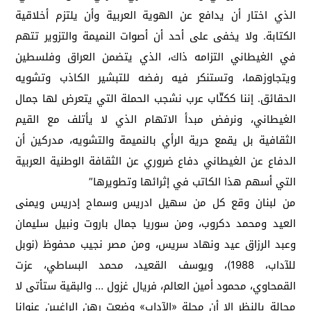
الذي اختار أن يدافع عن الهوية العربية وأن يلتزم أخلاقية
الكتابة. ولا يخفى على أحد أن أصوات النميمة والتزوير تتهم
في الغيطاني التزامه ذاك، الذي يتضمن العراق وفلسطين
ويتجاوزهما، وتستنكر فيه رفضه للتبشير الكاذب وتشويه
الحقائق. إننا ككتّاب عرب نشجب الحملة التي يتعرض لها جمال
الغيطاني، ونرفض مبدأ الاتهام الذي لا يأتلف مع القيم
الثقافية بل يقمع حرية الرأي بالنميمة والتشويه، مدركين أن
الدفاع عن الغيطاني دفاع ضروري عن الثقافة الوطنية العربية
التي أسهم هذا الكاتب في إثرائها وتطويرها”
من لبنان وقع كل من سهيل ادريس وسماح إدريس ويمنى
العيد ومحمد دكروب، ومن سوريا جمال باروت ونبيل سليمان
وعبد الرزاق عيد ونهاد سريس، ومن مصر نجيب محفوظ (نوبل
للآداب، 1988)، ويوسف القعيد، محمد البساطي، عزت
القمحاوي، محمود أمين العالم، فريال غزول … والبقية ستأتى لا
محالة بالنظر إلا أن مجلة «الآداب» وضعت رهن الراغبين عنوانا