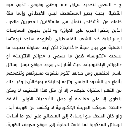
ج – السعي لتحديد سياق عام، وطني وقومي، تذوب فيه
القضية، بحيث يصير المستهدف ليس الغيطاني وإنما فئة
كاملة من الأشخاص تتمثل في «المثقفين المصريين والعرب
الذين رفضوا الحرب على العراق» و«الذين يدينون الممارسات
الإسرائيلية ضد الشعب الفلسطيني (أطروحة ستجد ترجمتها
العملية في بيان مجلة «الآداب»)؛ لكن أيضا محاولة تصنيف ما
يسميه «تشويها» ضمن ما يسمى بـ «جرائم الأنترنيت» أو
«الجرائم الإلكترونية»، حيث أشار إلى وجود مواقع ترسل رسائل
باسم المثقفين ومن خلالها تقوم بتشويه مسيرتهم وتتهمهم
بأنواع من الشذوذ الجنسي وتزعم إصابتهم بمرضالأيدز وغير ذلك
من التهم المفتراة عليهم». إلا أن مثل هذا التصنيف لا يمكن
ينطوي إلا على مغالطة أو جهل بالأبجديات الأولى لثقافة
«النت»؛ فمرتكب الجريمة الإلكترونية لا يكشف عن هويته أبدا،
ولو كان الهدف هو الإساءة إلى الغيطاني على نحو ما أساءت
الرسائل المذكورة لما قامت الحاجة إلى موقع معروف الهوية.