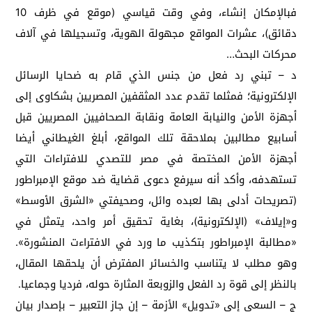
فبالإمكان إنشاء، وفي وقت قياسي (موقع في ظرف 10
دقائق)، عشرات المواقع مجهولة الهوية، وتسجيلها في آلاف
محركات البحث…
د – تبني رد فعل من جنس الذي قام به ضحايا الرسائل
الإلكترونية؛ فمثلما تقدم عدد المثقفين المصريين بشكاوى إلى
أجهزة الأمن والنيابة العامة ونقابة الصحافيين المصريين قبل
أسابيع مطالبين بملاحقة تلك المواقع، أبلغ الغيطاني أيضا
أجهزة الأمن المختصة في مصر للتصدي للافتراءات التي
تستهدفه، وأكد أنه سيرفع دعوى قضاية ضد موقع الإمبراطور
(تصريحات أدلى بها لعبده وائل، وصحيفتي «الشرق الأوسط»
و«إيلاف» (الإلكترونية)، بغاية تحقيق أمر واحد، يتمثل في
«مطالبة الإمبراطور بتكذيب ما ورد في الافتراءت المنشورة».
وهو مطلب لا يتناسب والخسائر المفترض أن يلحقها المقال،
بالنظر إلى قوة رد الفعل والزوبعة المثارة حوله، فرديا وجماعيا.
ج – السعي إلى «تدويل» الأزمة – إن جاز التعبير – بإصدار بيان