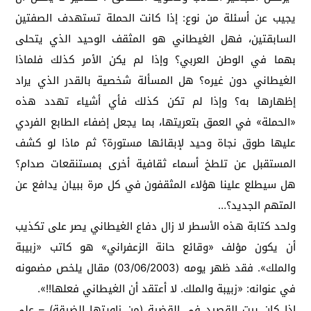
يجيب عن أسئلة من نوع: إذا كانت الحملة تستهدف الصفتين
السابقتين، فهل الغيطاني هو المثقف الوحيد الذي يتحلى
بهما في الوطن العربي؟ وإذا لم يكن الأمر كذلك فلماذا
الغيطاني دون غيره؟ هل المسألة شخصية بالقدر الذي يراد
إظهارها به؟ وإذا لم تكن كذلك فأي أشياء تهدد هذه
«الحملة» في العمق بتعريتها، بما يجعل إضفاء الطابع الفردي
عليها طوق نجاة وحيد لإبقائها مستورة؟ ثم ماذا لو كشف
المستقبل عن تلطخ أسماء ثقافية أخرى بمستنقعات صدام؟
هل سيطلع علينا هؤلاء المثقفون في كل مرة ببيان يدافع عن
المتهم الجديد؟…
ولحد كتابة هذه الأسطر لا زال دفاع الغيطاني يصر على تكذيب
أن يكون مؤلف «وقائع حانة الزعفراني» هو كاتب «زبيبة
والملك». فقد ظهر يومه (03/06/2003) مقال يلخص مضمونه
في عنوانه: «زبيبة والملك. لا أعتقد أن الغيطاني فعلها!!».
إذا كان بيت القصيد في القضية (من زاويتها الضيقة) – على