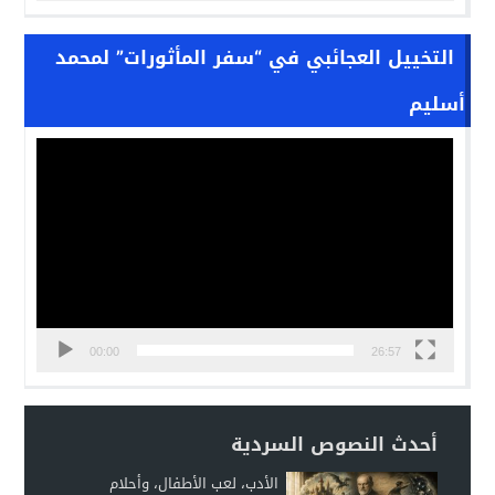
التخييل العجائبي في “سفر المأثورات” لمحمد
أسليم
مشغل
الفيديو
00:00
26:57
أحدث النصوص السردية
الأدب، لعب الأطفال، وأحلام