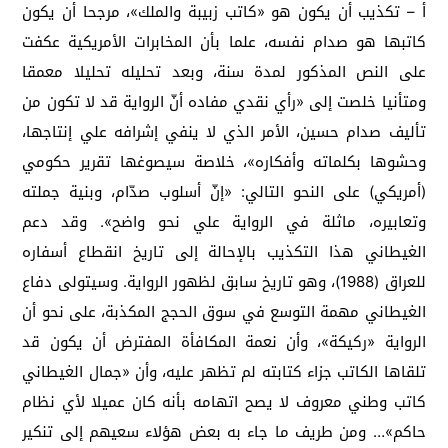
أ – تكذيب أن يكون هو «كاتب زبيبة والملك»، مرجحا أن يكون
كاتبها هو صدام نفسه، علما بأن المخابرات الأمريكية عكفت
على النص المذكور لمدة سنة، وبعد تحليله تحليلا معمقا
ومتأنيا خلصت إلى «رأي نقدي مفاده أنّ الرواية قد لا تكون من
تأليف صدام حسين، الأمر الذي لا ينفي إشرافه علي إنتاجها،
وحشوها بكلماته وأفكاره»، خلاصة سيصوغها تقرير حكومي
(أمريكي) على النحو التالي: «إنّ أسلوب صدّام، وبنية جملته
وتعابيره، ماثلة في الرواية علي نحو واضح». وقد دعم
الغيطاني هذا التكذيب بالإحالة إلى تاريخ انقطاع أسفاره
للعراق (1988)، وهو تاريخ سابق لظهور الرواية. وسيتولى دفاع
الغيطاني مهمة التوسع في سوق الحجج المكذبة، على نحو أن
الرواية «ركيكة»، وأن نعمة المكافأة المفترض أن يكون قد
تلقاها الكاتب جزاء كتابته لم تظهر عليه، وأن «جمال الغيطاني
كاتب وطني معروف لا يصح اتهامه بأنه كان عميلا لأي نظام
حاكم»… ومن طريف ما جاء به بعض هؤلاء سعيهم إلى تنكير