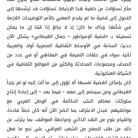
مثار تساؤلات عن خلفية هذا الارتباط. تساؤلات قد ترشحها إلى
التحول إلى قضية ما لم يقدم المعني بالأمر التوضيحات اللازمة
في شأنها. وذاك ما كان؛ إذ لا نبالغ إذا قلنا إن ما يمكن
تسميته بـ «قضية الإمبراطور – جمال الغيطاني» يشكل الآن
حديث الساعة في الأوساط الثقافية المصرية أولا، والعربية
ثانيا، سواء في حلقات النميمة في المقاهي أو في عدد من
الصحف ومجموعات المحادثة والكثير من المواقع الثقافية في
الشبكة العنكبوتية.
كان بإمكان القضية نفسها ألا تؤول إلى ما آلت إليه لو لم يلجأ
الغيطاني ومن سينضم إلى صفه – فيما بعد – إلى إعادة إنتاج
سلوكات معظم النخب الحاكمة في الوطن العربي مع
مواطنيهم: فبدل الاعتراف بما اتضح الآن أنه كان خطأ فادحا،
والقيام بنوع من النقد الذاتي ومراجعة المواقف، بما يترتب عن
ذلك من طلب للصفح من الشعب العراقي، على نحو ما فعل
مؤخرا الشاعر الفلسطيني زياد خداش، تم السعي إلى تكميم