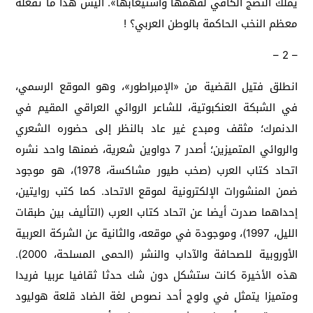
يملك النضج الكافي لفهمها واستيعابها». أليس هذا ما تفعله
معظم النخب الحاكمة بالوطن العربي؟ !
– 2 –
انطلق فتيل القضية من «الإمبراطور»، وهو الموقع الرسمي،
في الشبكة العنكبوتية، للشاعر الروائي العراقي المقيم في
الدنمرك؛ مثقف ومبدع غير عاد بالنظر إلى حضوره الشعري
والروائي المتميزين؛ أصدر 7 دواوين شعرية، ضمنها واحد نشره
اتحاد كتاب العرب (صخب طيور مشاكسة، 1978)، هو موجود
ضمن المنشورات الإلكترونية لموقع الاتحاد. كما كتب روايتين،
إحداهما صدرت أيضا عن اتحاد كتاب العرب (التأليف بين طبقات
الليل، 1997)، وموجودة في موقعه، والثانية عن الشركة العربية
الأوروبية للصحافة والآداب والنشر (الحمى المسلحة، 2000).
هذه الأخيرة كانت ستشكل دون شك حدثا ثقافيا عربيا فريدا
ومتميزا يتمثل في ولوج أحد نصوص لغة الضاد قلعة هوليود