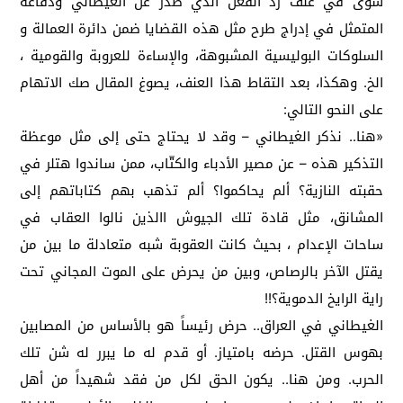
سوى في عنف رد الفعل الذي صدر عن الغيطاني ودفاعه
المتمثل في إدراج طرح مثل هذه القضايا ضمن دائرة العمالة و
السلوكات البوليسية المشبوهة، والإساءة للعروبة والقومية ،
الخ. وهكذا، بعد التقاط هذا العنف، يصوغ المقال صك الاتهام
على النحو التالي:
«هنا.. نذكر الغيطاني – وقد لا يحتاج حتى إلى مثل موعظة
التذكير هذه – عن مصير الأدباء والكتّاب، ممن ساندوا هتلر في
حقبته النازية؟ ألم يحاكموا؟ ألم تذهب بهم كتاباتهم إلى
المشانق، مثل قادة تلك الجيوش االذين نالوا العقاب في
ساحات الإعدام ، بحيث كانت العقوبة شبه متعادلة ما بين من
يقتل الآخر بالرصاص، وبين من يحرض على الموت المجاني تحت
راية الرايخ الدموية؟!!
الغيطاني في العراق.. حرض رئيساً هو بالأساس من المصابين
بهوس القتل. حرضه بامتياز. أو قدم له ما يبرر له شن تلك
الحرب. ومن هنا.. يكون الحق لكل من فقد شهيداً من أهل