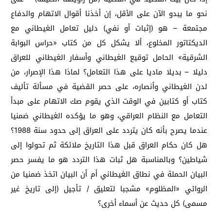
نحو ما يبدو الآن على الأقل، إن أخذنا أقوال الاتهام والدفاع
مجتمعة – هو (إثبات أو نفي) دليل تعامل الغيطاني مع
الديكتاتور المخلوع، ألا يشكل كل من كتاب «حراس البوابة
الشرقية» الحامل توقيع الغيطاني وأسفار الغيطاني للعراق
دليلا – بديلا ماديا على هذا التعامل؟ لماذا هذا الإصرار، من
لدن الغيطاني وأنصاره، على حصر القضية في مسألة تأليف
كتاب أو كتابين في الوقت الذي يقوم صك الاتهام على مبدأ
التعامل مع النظام العراقي، وهو ما يؤكده الغيطاني ضمنيا
عندما يصرح بأنه كان يتردد على العراق إلى حدود سنة 1988؟
هل كان حكام العراق قبل هذا التاريخ ملائكة ثم تحولوا إلى
شياطين؟ وبالمناسبة هل ثبات هذا التردد هو ما يفسر حصر
البيان الحملة في نطاق الغيطاني أم أن البيان اتخذ ضمنيا من
الروائي «المظلوم» مشجبا لتعليق / تأجيل (إلى تاريخ غير
مسمى) كل حديث عن أسماء أخرى؟