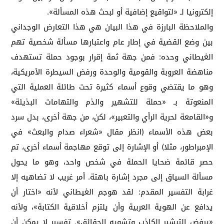
إلكترونيا لـ «لتواقيع إضافية أو لبحث هذه المسألة».
والملاحظة البارزة في هذا البيان هي هذا التعارض الوجداني
بين وضع القضية في إطار عام واعتبارها مسألة شخصية تهم
الغيطاني وحده: فمن جهة ثمة إقرار بوجود حملة تستهدف
مناهضة العروبة والقومية والوحدة ورفض السيطرة الأمريكية،
وهو ما يقتضي وقوع أسماء كثيرة تحت طائلة العملية التي
المنعوتة بـ «حملة للتشهير والذم والتهامات البذيئة»
و«القامعة لحرية الرأي والتعبير»، لكن، من جهة أخرى، بدل سرد
بعض هذه الأسماء (انظر مقال «شعراء صدام والبعث» في
الإمبراطور، مثلا) أو الإشارة إلى توقع مهاجمة أسماء أخرى، تم
حصر قائمة ضحايا الحملة في شخص واحد، وهو ما يحول
مسألة السياق إلى مجرد إشارة باهتة. أمر غريب لا تضاهيه إلا
غرابة التفسير المقدم: لقد هوجم الغيطاني لأنه «اختار أن
يدافع عن الهوية العربية وأن يلتزم أخلاقية الكتابة»، ولأنه
«يرفض التبشير الكاذب وتشويه الحقائق». تفسير لا يمكن أن