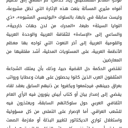
أفواه مثيري المسألة بنعت هذه الإثارة التي تظل مشروعة،
وليست سابقة في بابها، بالسلوك «البوليسي المشبوه»، «ذي
النوايا السيئة» طبعا، «المحرك من لدن جهات خارجية»،
والساعي إلى «الإساءة» للثقافة العربية والوحدة العربية
والقومية العربية إلى آخر النعوت التي تواجه بها معظم
الأنظمة العربية، على المستويات المحلية، أشد مقلقيها من
المعارضين.
تقتضي الحكمة حل القضية حبيا، وذلك بأن يمتلك الشجاعة
المثقفون العرب الذين كانوا يحصلون على هبات وعطايا ورواتب
بعراق جبينهم، فيجتمعوا ويكفروا عن ذنبهم السابق بعقد لقاء
يفضي إلى إصدار بيان أو كتاب أبيض ينورون فيه الرأي العام
الثقافي العربي حول سلوكاتهم السابقة، ويعتذرون فيه
للشعب العراقي. أما الإصرار على التملص من كل مسؤولية
واستغلال تواري الديكتاتور لتغيير البذلة أو ملازمة الصمت