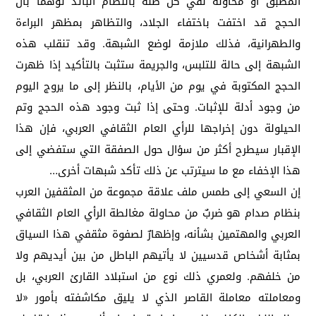
المطبق أو محاولة نفي كل صلة بالنظام البائد توهما بأن
الحجج قد اختفت باختفاء الجلاد، والتظاهر بمظهر البراءة
والطهرانية، فذلك ملازمة لوضع الشبهة. وقد تنقلب هذه
الشبهة إلى حالة للتلبس، والجريمة ستثبت بالتأكيد إذا ظهرت
الحجج المكتوبة في يوم من الأيام، بالنظر إلى ما يروج اليوم
من وجود أدلة للإثبات. وحتى إذا ثبت وجود هذه الحجج وتم
الحيلولة دون إخراجها للرأي العام الثقافي العربي، فإن هذا
الإقبار سيطرح أكثر من سؤال حول الصفقة التي ستفضي إلى
هذا الإخفاء مع ما سيترتب عن ذلك تأكد شبهات أخرى…
إن السعي إلى طمس ملف علاقة مجموعة من المثقفين العرب
بنظام صدام هو ضربٌ من محاولة مغالطة الرأي العام الثقافي
العربي والمهتمين بشأنه، وإظهارٌ لصفوة مثقفي هذا السياق
بمثابة أشخاص قدسيين لا يأتيهم الباطل من بين أيديهم ولا
من خلفهم. ولعمري ذلك نوع من استبلاد القارئ العربي، بل
ومعاملته معاملة القاصر الذي لا يليق مكاشفته بأمور «لا