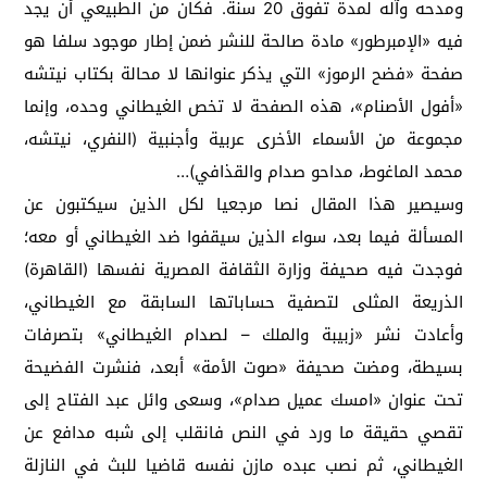
ومدحه وآله لمدة تفوق 20 سنة. فكان من الطبيعي أن يجد
فيه «الإمبرطور» مادة صالحة للنشر ضمن إطار موجود سلفا هو
صفحة «فضح الرموز» التي يذكر عنوانها لا محالة بكتاب نيتشه
«أفول الأصنام»، هذه الصفحة لا تخص الغيطاني وحده، وإنما
مجموعة من الأسماء الأخرى عربية وأجنبية (النفري، نيتشه،
محمد الماغوط، مداحو صدام والقذافي)…
وسيصير هذا المقال نصا مرجعيا لكل الذين سيكتبون عن
المسألة فيما بعد، سواء الذين سيقفوا ضد الغيطاني أو معه؛
فوجدت فيه صحيفة وزارة الثقافة المصرية نفسها (القاهرة)
الذريعة المثلى لتصفية حساباتها السابقة مع الغيطاني،
وأعادت نشر «زبيبة والملك – لصدام الغيطاني» بتصرفات
بسيطة، ومضت صحيفة «صوت الأمة» أبعد، فنشرت الفضيحة
تحت عنوان «امسك عميل صدام»، وسعى وائل عبد الفتاح إلى
تقصي حقيقة ما ورد في النص فانقلب إلى شبه مدافع عن
الغيطاني، ثم نصب عبده مازن نفسه قاضيا للبث في النازلة