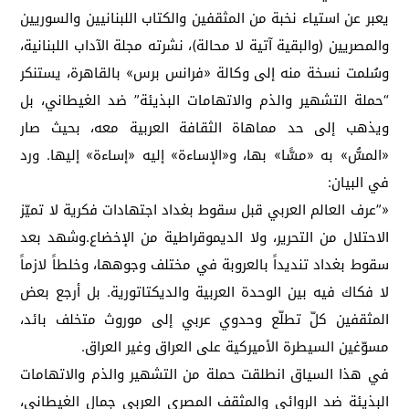
يعبر عن استياء نخبة من المثقفين والكتاب اللبنانيين والسوريين
والمصريين (والبقية آتية لا محالة)، نشرته مجلة الآداب اللبنانية،
وسُلمت نسخة منه إلى وكالة «فرانس برس» بالقاهرة، يستنكر
“حملة التشهير والذم والاتهامات البذيئة” ضد الغيطاني، بل
ويذهب إلى حد مماهاة الثقافة العربية معه، بحيث صار
«المسُّ» به «مسًّا» بها، و«الإساءة» إليه «إساءة» إليها. ورد
في البيان:
«”عرف العالم العربي قبل سقوط بغداد اجتهادات فكرية لا تميّز
الاحتلال من التحرير، ولا الديموقراطية من الإخضاع.وشهد بعد
سقوط بغداد تنديداً بالعروبة في مختلف وجوهها، وخلطاً لازماً
لا فكاك فيه بين الوحدة العربية والديكتاتورية. بل أرجع بعض
المثقفين كلّ تطلّع وحدوي عربي إلى موروث متخلف بائد،
مسوّغين السيطرة الأميركية على العراق وغير العراق.
في هذا السياق انطلقت حملة من التشهير والذم والاتهامات
البذيئة ضد الروائي والمثقف المصري العربي جمال الغيطاني،