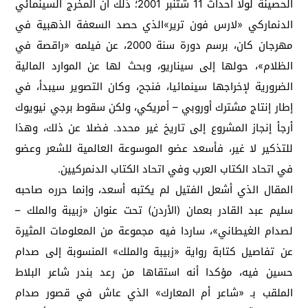
الحصينة لولا أحداث 11 شتنبر 2001؛ ذلك أن المخرج السينمائي
الدنماركي «لارس فون ترير»الذي حصد السعفة الذهبية في
مهرجان كان، برسم دورة سنة 2000، عن فيلمه «راقصة في
الظلام»، حولها إلى سيناريو، وبحث لها عن الموارد المالية
الضرورية لإخراجها سينمائيا، فنجح، وكان التصوير سيبدأ، في
إطار إنتاج مشترك أوروبي – أمريكي، ولكن سقوط برجي نيويوك
أرجأ إنجاز المشروع إلى تاريخ غير محدد. فضلا عن ذلك، وهذا
للتذكير لا غير، فأسعد عضو الموسوعة العالمية للشعر وعضو
في اتحاد الكتاب العرب وفي اتحاد الكتاب الدنمركيين.
المقال الذي أشعل الفتيل لم يكتبه أسعد، وإنما حرره صاحبه
سليم عبد القادر بعمان (الأردن) تحت عنوان «زبيبة والملك –
لصدام الغيطاني»، ساردا فيه مجموعة من المعلومات المثيرة
عن تفاصيل كتابة رواية «زبيبة والملك» المنسوبة إلى صدام
حسين فيه، مؤكدا أنه استقاها من رعد بندر شاعر البلاط
الملقب بـ «شاعر أم المعارك» الذي عاش في قصور صدام