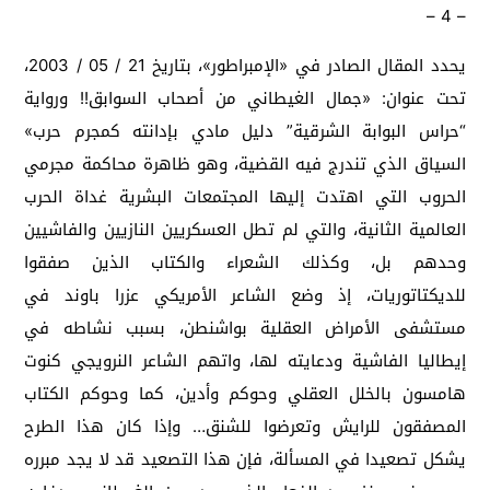
– 4 –
يحدد المقال الصادر في «الإمبراطور»، بتاريخ 21 / 05 / 2003،
تحت عنوان: «جمال الغيطاني من أصحاب السوابق!! ورواية
“حراس البوابة الشرقية” دليل مادي بإدانته كمجرم حرب»
السياق الذي تندرج فيه القضية، وهو ظاهرة محاكمة مجرمي
الحروب التي اهتدت إليها المجتمعات البشرية غداة الحرب
العالمية الثانية، والتي لم تطل العسكريين النازيين والفاشيين
وحدهم بل، وكذلك الشعراء والكتاب الذين صفقوا
للديكتاتوريات، إذ وضع الشاعر الأمريكي عزرا باوند في
مستشفى الأمراض العقلية بواشنطن، بسبب نشاطه في
إيطاليا الفاشية ودعايته لها، واتهم الشاعر النرويجي كنوت
هامسون بالخلل العقلي وحوكم وأدين، كما وحوكم الكتاب
المصفقون للرايش وتعرضوا للشنق… وإذا كان هذا الطرح
يشكل تصعيدا في المسألة، فإن هذا التصعيد قد لا يجد مبرره