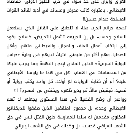
العراق وإيران على حد سواء في حرب الخليج الأولى، مقاضاة
الغيطاني، باعتباره كاتب محرض ومساند في أدبه لقائد القوات
المسلحة صدام حسين!!
تهمة جرائم الحرب هنا، لا تنطبق على القاتل الذي يستعمل
السلاح وحسب، بل إن الجريمة تشمل التحريض، كسلاح يقود
إلى ارتكاب أعمال العنف والمجازر. والغيطاني متهم. وأهل
الضحايا، وهم أكثر من مليوني قتيلاً، لديهم في رواية «حراس
البوابة الشرقية» الدليل المادي لإنجاز التهمة وما يترتب عليها
من استحقاقات في العقاب. هل في هذا ما يلومنا الغيطاني
عليه؟ أم أن كتابة الروايات لع أولاد. كل واحد يكتب رواية أو
قصيد، فيقبض مالاً، ثم يدير ظهره ويختفي عن المسرح؟!! »
وواضح أن وضع القضية في هذا المستوى يجعلها لا تهم
الغيطاني وحده، بل مجموع المثقفين الذين صفقوا للديكتاتور
المخلوع، مقدمين له سندا للممارسة جنون القتل ليس في حق
الشعب العراقي فحسب، بل وكذلك في حق الشعب الإيراني: