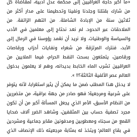
«ما أكبر حاجة العراقيين إلى محكمة عدل أدبية، لمقاضاة كل
من شارك بقتلنا وجلدنا ونفينا وتحطيمنا على مدار أكثر من
ثلاثين سنة من الإبادة الشاملة. من التهم الزائفة. من
الملاحقات عبر الحدود. لم نعد نحتاج إلى معلمين في الأدب
والسياسة والوطنيات. ولا نريد أن نغمد رؤوسنا في الرمال إلى
الأبد، فنترك المرتزقة من شعراء ونفايات أحزاب ورقاصات
ورقاصين، يتمتعون بسحت النفط الحرام، فيما الملايين من
العراقيين تشرب الماء الخابط بديدانه، وهم لا يعلمون بدخول
العالم عصر الألفية الثالثة؟!! ».
لا يدخل هذا المطلب ضمن ما يمكن أن يثير استغرابا، لأنه يتوفر
على شرعية ومرجعية؛ فهو صادر من جهة عراقية، من متضررين
من النظام الأسبق، الأمر الذي يجعل المسألة أكبر من أن تكون
مجرد تصفية حساب بين المثقفين، وشاهد الضرر آلاف ضحايا
القمع من سجناء ومعطوبين ومدفونين مقابر جماعية ومشردين
في بقاع العالم؛ ويتخذ له بمثابة مرجعيته ذلك الإنصاف الذي