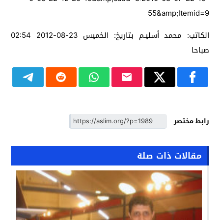
55&amp;Itemid=9
الكاتب: محمد أسليـم بتاريخ: الخميس 23-08-2012 02:54
صباحا
رابط مختصر
مقالات ذات صلة