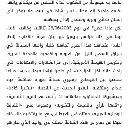
قامت به مجموعة من الشعوب غداة التخلص من ديكتاتورياتها.
بكلمة واحدة إنه مطلب ليس شاذا في بابه، ولا يمكن لأي
إنسان حداثي ونزيه ومتمدن إلا أن يتفهمه.
لكن ماذا حصل؟ في يوم 26/06/2003 تناقلت وكالات الأنباء
(بما في ذلك فرانس بريس) خبر بيان مجلة «الآداب» (انظر
أعلاه) متجاهلا هذا الطرح تجاهلا كليا، واضعا المسألة في
سياق السعي للنيل من العروبة والقومية والوحدة العربية،
وتكريس الهيمنة الأمريكية، إلى آخر الشعارات والاتهامات التي
راحت حقلا لكل المزايدات، ثم حاصرا إياها فيما يبديها صراعا
شخصيا بين الغيطاني ومثيري مسألة ضرورة محاكمة أدباء
صدام ومثقفيه، ليغدو الحديث عن القضية «تبشيرا كاذبا»
و«تشويها للحقائق» و«اتهاما لا يأتلف مع القيم الثقافية»
و«قمعا للرأي بالنميمة والتشويه» وهجوما على «الثقافة
الوطنية العربية» ممثلة في الغيطاني، مع ما يقتضيه ذلك كله
طبعا من دفاع عن هذه الثقافة ممثلة في روائينا الذي صار هو