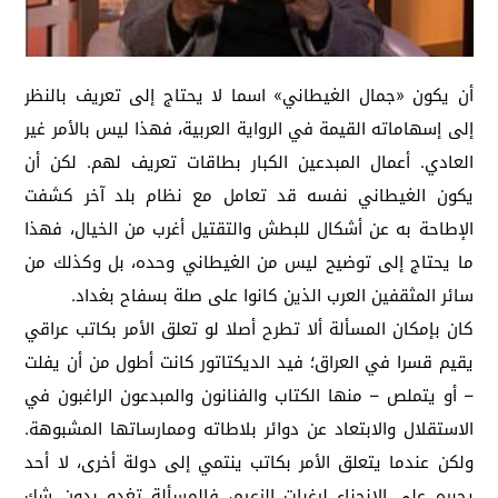
أن يكون «جمال الغيطاني» اسما لا يحتاج إلى تعريف بالنظر
إلى إسهاماته القيمة في الرواية العربية، فهذا ليس بالأمر غير
العادي. أعمال المبدعين الكبار بطاقات تعريف لهم. لكن أن
يكون الغيطاني نفسه قد تعامل مع نظام بلد آخر كشفت
الإطاحة به عن أشكال للبطش والتقتيل أغرب من الخيال، فهذا
ما يحتاج إلى توضيح ليس من الغيطاني وحده، بل وكذلك من
سائر المثقفين العرب الذين كانوا على صلة بسفاح بغداد.
كان بإمكان المسألة ألا تطرح أصلا لو تعلق الأمر بكاتب عراقي
يقيم قسرا في العراق؛ فيد الديكتاتور كانت أطول من أن يفلت
– أو يتملص – منها الكتاب والفنانون والمبدعون الراغبون في
الاستقلال والابتعاد عن دوائر بلاطاته وممارساتها المشبوهة.
ولكن عندما يتعلق الأمر بكاتب ينتمي إلى دولة أخرى، لا أحد
يجبره على الانحناء لرغبات الزعيم، فالمسألة تغدو بدون شك