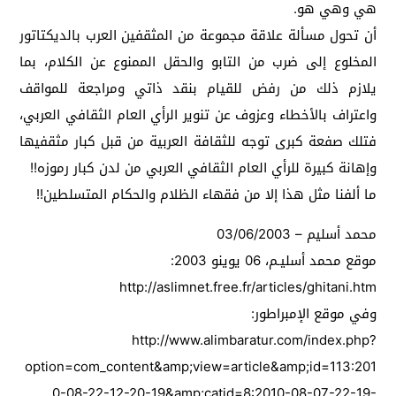
هي وهي هو.
أن تحول مسألة علاقة مجموعة من المثقفين العرب بالديكتاتور
المخلوع إلى ضرب من التابو والحقل الممنوع عن الكلام، بما
يلازم ذلك من رفض للقيام بنقد ذاتي ومراجعة للمواقف
واعتراف بالأخطاء وعزوف عن تنوير الرأي العام الثقافي العربي،
فتلك صفعة كبرى توجه للثقافة العربية من قبل كبار مثقفيها
وإهانة كبيرة للرأي العام الثقافي العربي من لدن كبار رموزه!!
ما ألفنا مثل هذا إلا من فقهاء الظلام والحكام المتسلطين!!
محمد أسليم – 03/06/2003
موقع محمد أسليـم، 06 يوينو 2003:
http://aslimnet.free.fr/articles/ghitani.htm
وفي موقع الإمبراطور:
http://www.alimbaratur.com/index.php?
option=com_content&amp;view=article&amp;id=113:201
0-08-22-12-20-19&amp;catid=8:2010-08-07-22-19-