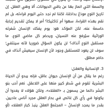
والسمة التي انماز بها عن باقي الحيوانات، ألا وهي العقل. إن
تاريخ النوع مودَعُ بداخلنا، لكننا لم نجد حتى اليوم قراءته، بل لم
نقم بهذه القراءة. سهوا أم تاكتيكا؟ أمر لا يمكن تقديم إجابة
حاسمة عنه، لكن المؤكد هو: يوم يفكك الإنسان شفرته
الوراثية سيُرفع عنه النسيان، ويحضر كل ماضي النوع. ما
مستقبل النوع آنذاك؟ لن يكون السؤال ضروريا لأنه سينتفي؛
سوف لن يعود للمستقبل وجود لأن الإنسان سيعيش آنذاك في
حاضر مطلق.
3. الإنسانية والعقـل:
رغم ما يقال من أن الإنسان حيوان عاقل، فإنه يبدو أن الحياة
البشرية تقوم في شطر كبير منها على اللاعقل. نعم أحب بنو
البشر دائما من يسمون بـ «العقلاء»، ولكن هؤلاء لا يعدوا أن
يكونوا في رأي كل غائص في بحار العقل مجرد أناس عاديين.
بقدر ما يمجد الإنسانُ – المجتمعُ العقلَ ينبذ كبار العقلاء (أو