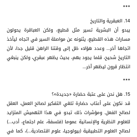
***
14. العبقرية والتاريخ
يبدو أن البشرية تسير مثل قطيع، ولكن العباقرة يحولون
مسارات هذه القطيع، يثنونه عن مواصلة السير في اتجاه ليأخذ
اتجاها آخر… وعدد هؤلاء ظل إلى وقتنا الراهن قليل جدا، لأن
التاريخ شحيح، قلما يجود بهم، بحيث يظهر عبقري، ولكن ينبغي
انتظار قرون ليظهر آخر…
***
15. هل نحن على عتبة حضارة «جديدة»؟
قد نكون على أعتاب حضارة تلغي التفكير لصالح العمل، العقل
لصالح الفعل. ومؤشرات ذلك تبدو في هذا التهميش المتزايد
للعلوم النظرية والإنسانية عموما (فلسفة، علم اجتماع، أدب…)
لصالح العلوم التطبيقية (بيولوجيا، علوم اقتصادية…)، كما في