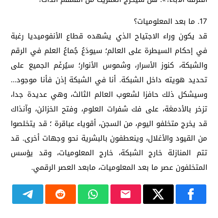
17. ما بعد المعلوميات؟
قد يكون وراء الاجتياح الذي يشهده قطاع الأنفوميديا رغبة
في إحكام السيطرة على العالم؛ سيودَعُ جُماعُ العلم في الرقم
والشبكة، كنوز الأسرار، وشموس الأنوار؛ سيُرغَم الجميع على
تحديد هويته داخل الشبكة. أنا في الشبكة إذن فأنا موجود…
وسيشكل ذلك حافزا لشعوب العالم الثالث، وهي عديدة جدا،
تزخر بالأدمغة، على فك شفرات العلوم، وفتح الخزائن، وآنذاك
قد يخرج متخلفو اليوم، من السجن، أقوياء عباقرة ؛ قد يتخلصوا
من القيود والأغلال، وينعطفون بالبشرية نحو وجهات أخرى. قد
تتم المنازلة خارج الشبكة، خارج المعلوميات، وقد يؤسس
المتخلفون عصر ما بعد المعلوميات، مابعد العصر الرقمي.