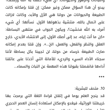
يبدو أن هذا السؤال ممكن وغير ممكن: إن قلنا بإمكانه كانت
الطبيعة والحيوانات من حولنا هي الأزل والأبد، وكانت لازالت
على اتصال بالله، منتشية بذهولها الأول. نسألها: أي شيء
أمرك به الله فخشيت؟، ويكون الجواب في منتهى البساطة:
«كن ما أنت إياه، عد إلى أصلك الأول، إلى الانتشاء الأبدي، خارج
العقل والنظر والفعل، والعمل، الخ…». وإن قلنا بعدم إمكانه
صارت الطبيعة خرساء من حولنا، لن تجيبنا بكل بساطة لأننا
سجناء الأداء السيء والرديء للأمانة التي أخذنا على عاتقنا
أداءها فانفصلنا بقبولنا هذه المهمة عن النبات والسماء…
***
10. متحف للبشرية:
قد ينجح العلم يوما في إتقان قراءة اللغة التي برمجت بها
خريطتنا الوراثية، فيغدو بالإمكان استعادة إنسان العصر الحجري