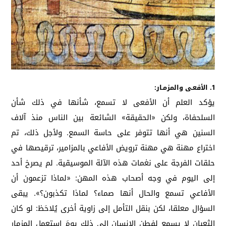
1. الأفعـى والمزمـار:
يؤكد العلم أن الأفعى لا تسمع، شأنها في ذلك شأن
السلحفاة، ولكن «الحقيقة» الشائعة بين الناس منذ آلاف
السنين هي أنها تتوفر على حاسة السمع. ولأجل ذلك، تم
اختراع مهنة هي مهنة ترويض الأفاعي بالمزامير، ترقيصها في
حلقات الفرجة على نغمات هذه الآلة الموسيقية. لم يصرخ أحد
إلى اليوم في وجه أصحاب هذه المهن: «لماذا تزعمون أن
الأفاعي تسمع والحال أنها صماء؟ لماذا تكذبون؟». يبقى
السؤال معلقا، لكن بنقل التأمل إلى زاوية أخرى يُلاحَظ: لو كان
الثعبان لا يسمع لفطن الإنسان إلى ذلك يومَ استعمل المزمار