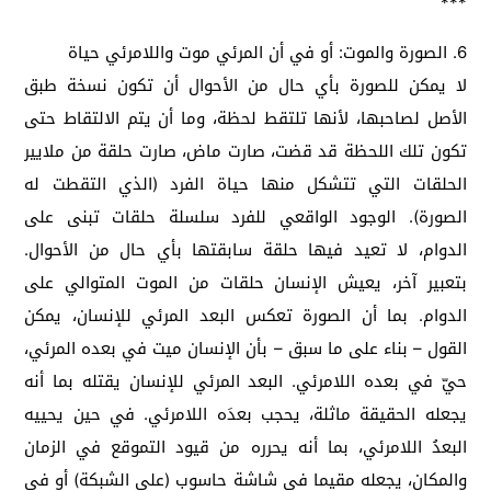
***
6. الصورة والموت: أو في أن المرئي موت واللامرئي حياة
لا يمكن للصورة بأي حال من الأحوال أن تكون نسخة طبق
الأصل لصاحبها، لأنها تلتقط لحظة، وما أن يتم الالتقاط حتى
تكون تلك اللحظة قد قضت، صارت ماض، صارت حلقة من ملايير
الحلقات التي تتشكل منها حياة الفرد (الذي التقطت له
الصورة). الوجود الواقعي للفرد سلسلة حلقات تبنى على
الدوام، لا تعيد فيها حلقة سابقتها بأي حال من الأحوال.
بتعبير آخر، يعيش الإنسان حلقات من الموت المتوالي على
الدوام. بما أن الصورة تعكس البعد المرئي للإنسان، يمكن
القول – بناء على ما سبق – بأن الإنسان ميت في بعده المرئي،
حيّ في بعده اللامرئي. البعد المرئي للإنسان يقتله بما أنه
يجعله الحقيقة ماثلة، يحجب بعدَه اللامرئي. في حين يحييه
البعدُ اللامرئي، بما أنه يحرره من قيود التموقع في الزمان
والمكان، يجعله مقيما في شاشة حاسوب (على الشبكة) أو في