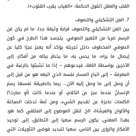
القلب والعقل (تقول الحكمة: «الغياب يقرب القلوب»).
7. الفن التشكيلي والتصوف
بين الفن التشكيلي والتصوف قرابة وثيقة جدا، ما لم يكن فن
الرسم ضربا من التعبير الصوفي. يتجسد هذا الطرح في كون
الصوفي المخطوف داخل تجربته يؤكد أنه يعجز عجزا كليا عن
إيصال ما يراه، ما يحس به، ما يخطر بباله من أفكار، إلى
الآخرين بواسطة اللغة، فيدعوهم – إذا ما تشبثوا بالرغبة في
المعرفة – إلى اتباع المسار نفسه الذي اتبعه هو من قبل إلى
أن وصل إلى ما وصل إليه الآن… ربما بالطريقة نفسها رسَمَ
الإنسانُ عندما عجز عن الكلام، أو عندما كانت (أو صارت؟)
الكلمات عاجزة عن تقديم الشيء، ومن ثمة تدخلت الصباغة
والألوان والفرشاة، الخ. لنقل الموضوع إلى المتلقي كما هو.
بهذا المعنى، يكون الرسم سعيا إلى التطابق، إلى توحيد
الأفكار والرؤى بين الناس، سعيا لتبديد فوضى التأويلات التي