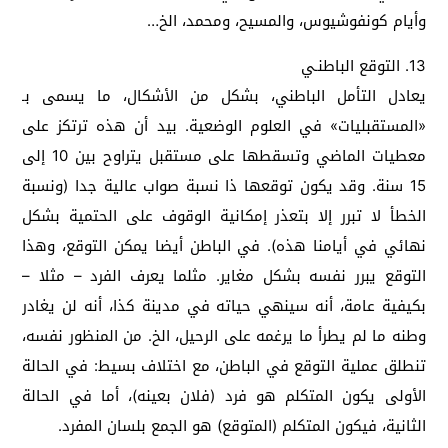
وأيام كونفوشيوس، والمسيح، ومحمد، الخ…
13. التوقع الباطنـي
يعادل التأمل الباطني، بشكل من الأشكال، ما يسمى بـ
«المستقبليات» في العلوم الوضعية. بيد أن هذه ترتكز على
معطيات الماضي وتسقطها على مستقبل يتراوح بين 10 إلى
15 سنة. وقد يكون توقعها ذا نسبة صواب عالية جدا (ونسبة
الخطأ لا تبرر إلا بتعذر إمكانية الوقوف على الحتمية بشكل
نهائي في أيامنا هذه). في الباطن أيضا يمكن التوقع، وهذا
التوقع يبرر نفسه بشكل مغاير. مثلما يعرف الفرد – مثلا –
بكيفية عامة، أنه سينهي حياته في مدينة كذا، أنه لن يغادر
وطنه ما لم يطرأ ما يرغمه على الرحيل، الخ. من المنظور نفسه،
تنطلق عملية التوقع في الباطن، مع اختلاف بسيط: في الحالة
الأولى يكون المتكلم هو فرد (فلان بعينه)، أما في الحالة
الثانية، فيكون المتكلم (المتوقع) هو الجمع بلسان المفرد.