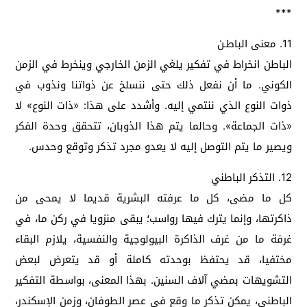
***
11. معنى الباطـن
الباطن انخراط في تفكير يلغي الزمن الخارجي وينخرط في الزمن
الكوني. ما أن نفعل ذلك حتى ننسلخ عن ذواتنا ونذوب في
ذوات النوع الذي ننتمي إليه. وأشدد على هذا: «ذات النوع» لا
«ذات الجماعة». وحالما يتم هذا الذوبان، تتحقق وحدة الفكر
ويصير ما يتم التوصل إليه لا يعدو مجرد تذكر وتوقع وحدس.
12. التذكر الباطني
كل ما مضى، كل ما عرفته البشرية قديما لا يمحى من
ذاكرتها، وإنما يترك فيها رواسب؛ يبقى منزويا في ركن ما، في
غرفة ما من غرف الذاكرة البيولوجية والنفسية، يلازم البقاء
مختفيا، قد يحتفظ بوحدته كاملة أو قد يتعرض لبعض
التشويهات بمضي آلاف السنين. بهذا المعنى، بواسطة التفكير
الباطني، يمكن تذكر ما وقع في عصر الطوفان، وزمن الإسكندر،