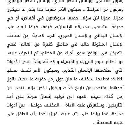
(الأول والثاني)، وإنسان العصر الناري، وإنسان العصر البرونزي،
وفرعون من الفراعنة… سيكون الأمر مفرحا جدا بقدر ما سيكون
محزنا. محزنا لأن هؤلاء جميعا سيوضعون في أقفاص، أو في
حديقة ستسمى «حديقة الإنسان»، فيقف فيها المرء على
الإنسان البدائي والإنسان الحجري، الخ… لاحاجة إذن لمتاحف
الإنسان المبثوثة حاليا في مناطق كثيرة من العالم؛ فهي
لاتعرض في الواقع سوى أجزاء من العظام، تم التعرف عليها
عبر تظافر علوم الفيزياء والكيمياء والإحاثة، وكذا بعض الأدوات
التي استعملها الإنسان القديم. وسيكون الأمر نفسه مسليا
للغاية؛ فعندما سيختلف عالمان حول زمن حفرية ما، بحيث يقول
أحدهما: «تنحدر من تاريخ كذا»، ويقول الآخر: «إنما تنحدر من
زمن كذا»، سيتم اللجوء إلى توليد إنسانٌ مبرمَجٌ على أحد
التاريخين، وستعرَضُ عليه الأداة – المختلف حولها – بين أدوات
عديدة، فما يراها حتى يثب عليها غريزيا كما يثب الطفل على
لعبته المفضلة…