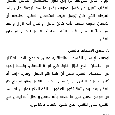
الرواد الذين يجرونها جرا إلى طور الاستعمال الخالص للعقل.
العقاب تعبير عن كسل وخوف بقدر ما هو ترجمة حنين إلى
المرحلة التي كان يُجهَل فيها استعمال العقل. الخلاصة أن
الإنسان يعرف نفسه بأنه كائن عاقل، والحال أنه لازال واقفا
في عتبة اللاعقل. يغادر بالكاد منطقة اللاعقل ليدخل إلى طور
العقل.
5. معنى الاتصاف بالعقل
لوصف الإنسان لنفسه بـ «العاقل» معنى مزدوج: الأول افتتان
من الإنسان، الذي لازال غارقا في قرارة اللاعقل، بقسط زهيد
من استخدام العقل، فظن أن هذا هو العقل، وقال: «إنما أنا
كائن عاقل». الثاني أن الإنسان سد باب العقل وهو لم يلج دار
العقل بعد. ومن ثمة تكون العقوبات آنفة الذكر تمارس نفسها
من موقع العقل على ما تنعته بأنه لاعقل والحال أنه إيغال في
العقل، تجاوز للعقل الذي يلحق العقاب بالعاقول.