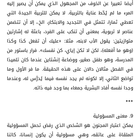
أيضا تعبيرا عن الخوف من المجهول الذي يمكن أن يصير إليه
المرء ما لم يُحّط عناية بالتربية. لا يمكن للتربية الجيدة التي
تعطي ثمارا، تتمثل في التجديد والابتكار، الخ.، إلا أن تتضمن
عناصر لا تربوية، بمعنى أن تنكب على الفرد، باعثة له إشارتين
متوازيتين: يقول الأب لابنه، مثلا: «عليك أن تفعل كذا وكذا
(وهو ما أفعله)، لكن لا تكن إياي، كن نفسك». فرار باستور من
المدرسة، وهو طفل صغير، ووضاعة إنشتاين عندما كان تلميذا
في الفصل مثالان دالان على هذه الحقيقة. ما فر الأول وما
تواضع الثاني، إلا لكونه لم يجد نفسه فيما يُدرَّس له، وعندما
وجدا نفسه أفاد البشرية جمعاء بما وجد فيه ذاته.
***
9. معنى المسؤولية
يمكن اعتبار المجنون هو الشخص الذي رفض تحمل المسؤولية
الملقاة على عاتقه، وهي مسؤولية أن يكون إنسانا، كائنا