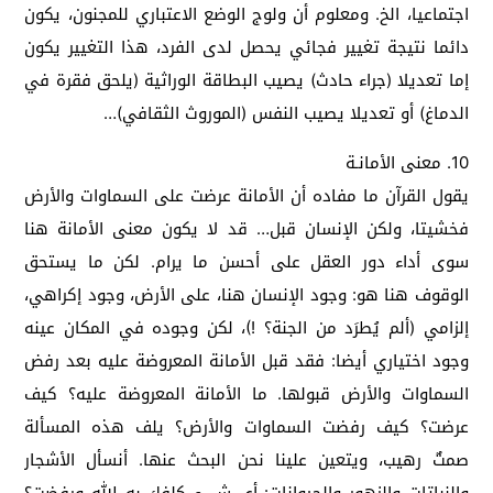
اجتماعيا، الخ. ومعلوم أن ولوج الوضع الاعتباري للمجنون، يكون
دائما نتيجة تغيير فجائي يحصل لدى الفرد، هذا التغيير يكون
إما تعديلا (جراء حادث) يصيب البطاقة الوراثية (يلحق فقرة في
الدماغ) أو تعديلا يصيب النفس (الموروث الثقافي)…
10. معنى الأمانـة
يقول القرآن ما مفاده أن الأمانة عرضت على السماوات والأرض
فخشيتا، ولكن الإنسان قبل… قد لا يكون معنى الأمانة هنا
سوى أداء دور العقل على أحسن ما يرام. لكن ما يستحق
الوقوف هنا هو: وجود الإنسان هنا، على الأرض، وجود إكراهي،
إلزامي (ألم يُطرَد من الجنة؟ !)، لكن وجوده في المكان عينه
وجود اختياري أيضا: فقد قبل الأمانة المعروضة عليه بعد رفض
السماوات والأرض قبولها. ما الأمانة المعروضة عليه؟ كيف
عرضت؟ كيف رفضت السماوات والأرض؟ يلف هذه المسألة
صمتٌ رهيب، ويتعين علينا نحن البحث عنها. أنسأل الأشجار
والنباتات والزهور والحيوانات: أي شيء كلفك به الله ورفضت؟