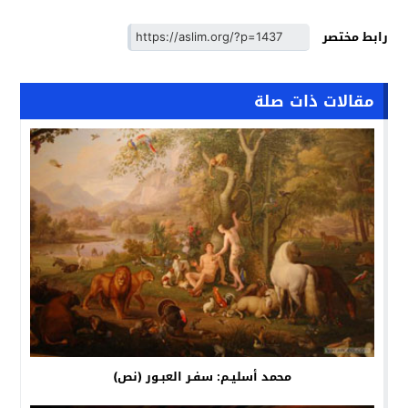
رابط مختصر
مقالات ذات صلة
محمد أسليـم: سفـر العبـور (نص)