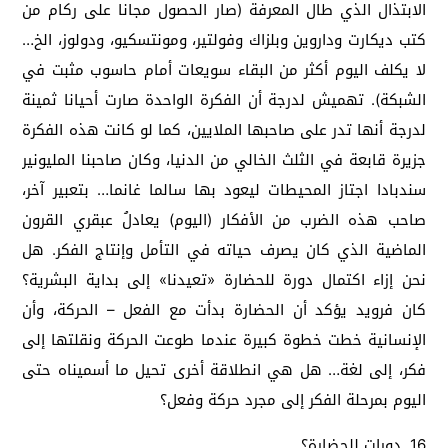
الابتذال الذي طال المعرفة (صار الحصول مجانا على ركام من
كتب ديكارت وداروين وبلزاك وفولتير، ومونتسكيو، ودولوز، الخ…
لا يكلف اليوم أكثر من البقاء سويعات أمام حاسوب مثبت في
الشبكة). تهميش لدرجة أن الفكرة الواحدة صارت أحيانا ثمينة
لدرجة أنها تدر على صاحبها الملايين، كما لو كانت هذه الفكرة
جزيرة قابعة في الثلث الخالي من الدنيا، وكان صاحبنا المليونير
سندبادا اجتاز المحيطات ليعود بها سالما غانما… بتعبير آخر،
صاحب هذه الضرب من الأفكار (اليوم) يعادلُ عبقري القرون
الماضية الذي كان يصرف حياته في التأمل وإنتاج الفكر. هل
نحن إزاء اكتمال دورة للحضارة «تعيدنا» إلى بداية البشرية؟
كان فرويد يؤكد أن الحضارة بدأت مع الفعل – الحركة، وأن
الإنسانية خطت خطوة كبيرة عندما طوعت الحركة ونقلتها إلى
فكر، إلى لغة… هل هي انطلاقة أخرى تحيل ما أسميناه حتى
اليوم بمرحلة الفكر إلى مجرد حركة وفعل؟
16. دورات للحضارة؟