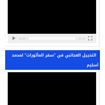
00:00
22:06
التخييل العجائبي في “سفر المأثورات” لمحمد
أسليم
مشغل
الفيديو