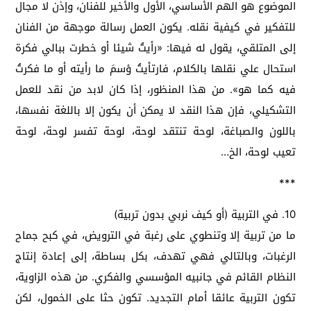
الموضوع هو الهم الأساسي، الأول والأخير للفنان، وإذن لا مجال
للتفكير في كيفية نقله. يكون العمل رسالة موجهة من الفنان
إلى المتلقي، يقول له فيها: «رأيتُ شيئا أو خطرت ببالي فكرة
استحال علي نقلها بالكلام، فارتأيتُ ؤسمَ ما رأيته أو ما فكرتُ
فيه كما هو». من هذا المنظور، إذا كان لابد من نقد للعمل
التشكيلي، فإن هذا النقد لا يمكن أن يكون إلا باللغة نفسها،
باللون والصباغة، لوحة تنتقد لوحة، لوحة تفسر لوحة، لوحة
تعيب لوحة، الخ…
***
10. في التربية (أو كيف نربي بدون تربية)
ما من تربية إلا وتنطوي على رغبة في الترويض، في كبح جماح
الرغبات، وبالتالي فهي تهدف، بكل بساطة، إلى إعادة إنتاج
النظام القائم في جانبيه المؤسسي والفكري. من هذه الزاوية،
تكون التربية عائقا أمام التجديد. تكون حثا على الخمول، لكن