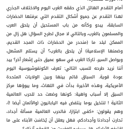
أمام التقدم الهائل الذي حققه الغرب اليوم والاختلاف الجذري
لهذا التقدم عن جميع أشكال التقدم التي عرفتها الحضارات
السابقة، يبدو وكأنه من باب المستحيل أن يلحق العرب
والمسلمون بالغرب، وبالتالي لا مجال لطرح السؤال: هل زال من
الممكن لبلد ما (منحدر من الحضارات ذات المجد القديم،
وضمنها الإسلامية) أن يلحق بالغرب؟ أن يستلم المشعل،
ويواصل السير، تاركا الغرب في سهو عميق حتى إشعار آخر؟ بيد
أننا نريد طرحه للسبب التالي: تعرف الكونفوشيوسية اليوم
عودة قوية. السباق قائم بينها وبين الولايات المتحدة
الأمريكية، وهذه الأخيرة بدأت في اللهاث، وما يبوؤها مركز
السبق إلا أسباب واهية: كونها وضعت حد للحرب العالمية
الثانية ! لنتخيل يوما ينتفض فيه اليابانيون (والألمان أيضا !)،
وهم يقولون: «كفى ابتزازا، فالحرب العالمية مسألة أجداد،
تحاربَ أجدادنا وأجدادكم، فهل يعقل أن يُحَاسَبَ الأبناء على ما
اقترفه الآباء؟». هل سيخرج العفريت من القمقم آنذاك؟