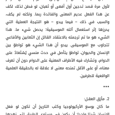
لأول مرة قصد تدجين أول أفعى أو ثعبان، لو فطن لذلك لكف
عن هذا الفعل عديم المعنى والفائدة ربما. ولكنه لم يكف،
والسبب في ذلك – فيما يبدو – هو النتيجة العملية التي
يحرزها إثر استعمال آلته الموسيقية؛ يحصل شيء ما. هذا
الشيء هو ما تم ترجمته بالاعتقاد القائل إن الثعابين والأفاعي
تتجاوب مع الموسيقى. يبدو أن هذا الشيء هو تواطؤ بين
الإنسان والحيوان، تواطؤ يتأصل في حدث منسي يُسْتَعادُ على
الدوام، وتشارك فيه الأطراف المعنية على الدوام دون أن تعرف
معناه، أو على الأقل تمنحه معنى لا علاقة له بالحقيقة العلمية
الواقعية للطرفين.
***
2. مأزق العقـل:
ما كان بوسع الأركيولوجيا وكتب التاريخ أن تكون لو فعل
الإنسان شيئا واحدا: أن يكون في مستوى الطريق لتي نهجها